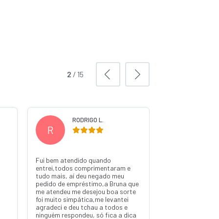
2
/
15
RODRIGO L.
WILS
R
W
Fui bem atendido quando
Ótima pelo pedro
entrei,todos comprimentaram e
tudo mais, aí deu negado meu
pedido de empréstimo,a Bruna que
me atendeu me desejou boa sorte
foi muito simpática,me levantei
agradeci e deu tchau a todos e
ninguém respondeu, só fica a dica