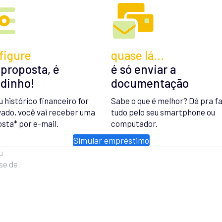
figure
quase lá…
 proposta, é
é só enviar a
idinho!
documentação
u histórico financeiro for
Sabe o que é melhor? Dá pra f
ado, você vai receber uma
tudo pelo seu smartphone ou
sta* por e-mail.
computador.
Simular empréstimo
u
se de