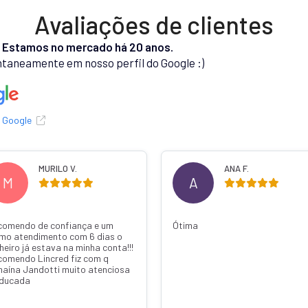
Avaliações de clientes
.
Estamos no mercado há 20 anos.
taneamente em nosso perfil do Google :)
o Google
MURILO V.
ANA F.
M
A
comendo de confiança e um
Ótima
imo atendimento com 6 dias o
heiro já estava na minha conta!!!
comendo Lincred fiz com q
naína Jandotti muito atenciosa
educada