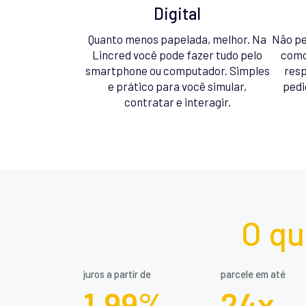
Digital
Quanto menos papelada, melhor. Na
Não pe
Lincred você pode fazer tudo pelo
como
smartphone ou computador. Simples
resp
e prático para você simular,
pedi
contratar e interagir.
O qu
juros a partir de
parcele em até
1,99%
24x