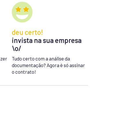
deu certo!
invista na sua empresa
\o/
azer
Tudo certo com a análise da
documentação? Agora é só assinar
o contrato!