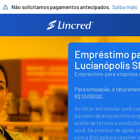
Não solicitamos pagamentos antecipados.
Saiba mais
Empréstimo p
Lucianópolis S
Empréstimo para empresa rá
Para simulação, o faturame
R$ 10.000,00.
Ao clicar em simular você c
parceiro de empréstimo empr
aceite de termos e condições
você. Se precisar de ajuda, c
com a BizCapital e resolver 