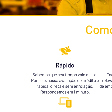
Como
Rápido
Sabemos que seu tempo vale muito.
To
Por isso, nossa avaliação de crédito é
relev
rápida, direta e sem enrolação.
de emp
Respondemos em 1 minuto.