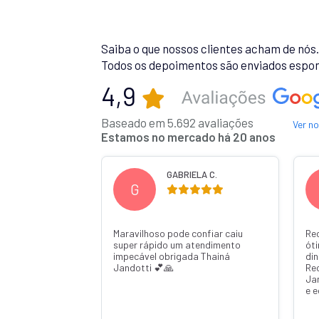
Saiba o que nossos clientes acham de nós
Todos os depoimentos são enviados espon
4,9
Baseado em 5.692 avaliações
Ver n
Estamos no mercado há 20 anos
 R.
GABRIELA C.
G
Maravilhoso pode confiar caiu
Re
super rápido um atendimento
ót
impecável obrigada Thainá
din
Jandotti 💕🙏
Re
Ja
e 