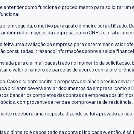
e entender como funciona o procedimento para solicitar um 
funciona:
a e, em seguida, o motivo para qual o dinheiro será utilizado. 
, e também informações da empresa, como CNPJ e o faturamen
é feita uma avaliação da empresa para determinar o valor ofe
ão consultadas, trazendo informações sobre a saúde financeir
nviada para o e-mail cadastrado no momento da solicitação. Ess
tar o valor e número de parcelas de acordo com a preferência
co. Caso o cliente aceite a proposta, ele ainda precisa envi
pa o cliente deverá enviar documentos da empresa, como a úl
tos bancários completos das contas da empresa dos últimos
 sócios, comprovante de renda e comprovante de residência.
liente receberá uma resposta dizendo se foi aprovado ao não. 
as o dinheiro é depositado na conta pj indicada e, então, é só 