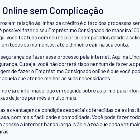
 Online sem Complicação
ros em relação às linhas de crédito é o fato dos processos 
 é possível fazer o seu Empréstimo Consignado de maneira 100
qui você faz tudo com seu celular ou computador, desde a sol
r em todos os momentos, até o dinheiro cair na sua conta.
segurança de fazer esse processo pela internet. Aqui na Linc
urança. Ou seja, você não correrá risco nenhum de fazer a op
agem de fazer o Empréstimo Consignado online é que você po
er aquela que atende melhor as suas necessidades.
ine e já é informado logo em seguida sobre as principais infor
axas de juros por mês e muito mais.
as vantagens e condições especiais oferecidas pelas institu
 casa, com mais facilidade e comodidade. Você pode fazer tod
ha acesso à internet banda larga. Não é à toa que cada vez ma
iras.