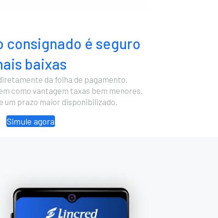
 consignado é seguro
ais baixas
diretamente da folha de pagamento.
cem como vantagem taxas bem menores.
 e um prazo maior disponibilizado.
Simule agora