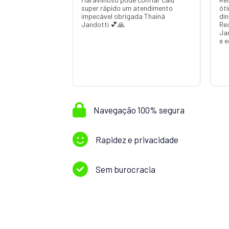
super rápido um atendimento
ót
impecável obrigada Thainá
din
Jandotti 💕🙏
Re
Ja
e 
Navegação 100% segura
Rapidez e privacidade
Sem burocracia