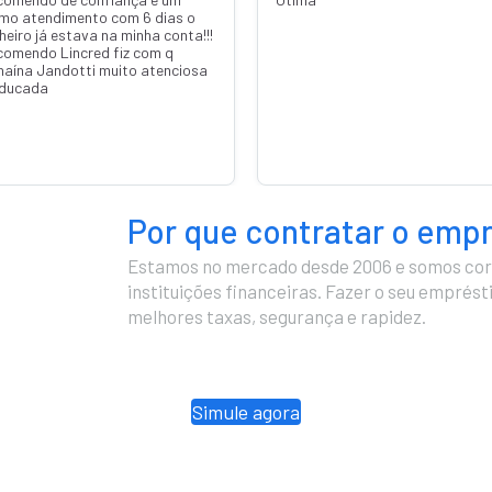
imo atendimento com 6 dias o
heiro já estava na minha conta!!!
comendo Lincred fiz com q
naína Jandotti muito atenciosa
educada
Por que contratar o emp
Estamos no mercado desde 2006 e somos cor
instituições financeiras. Fazer o seu emprés
melhores taxas, segurança e rapidez.
Simule agora