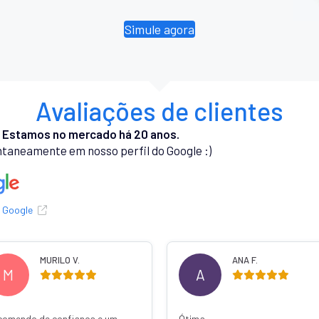
Simule agora
Avaliações de clientes
.
Estamos no mercado há 20 anos.
taneamente em nosso perfil do Google :)
o Google
MURILO V.
ANA F.
M
A
comendo de confiança e um
Ótima