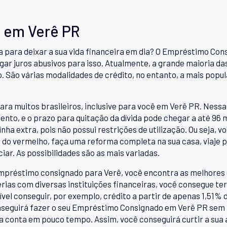
 em Verê PR
ra para deixar a sua vida financeira em dia? O Empréstimo Co
ar juros abusivos para isso. Atualmente, a grande maioria das 
o. São várias modalidades de crédito, no entanto, a mais popu
ara muitos brasileiros, inclusive para você em Verê PR. Nessa 
nto, e o prazo para quitação da dívida pode chegar a até 96
ha extra, pois não possui restrições de utilização. Ou seja, v
me do vermelho, faça uma reforma completa na sua casa, viaje p
iar. As possibilidades são as mais variadas.
mpréstimo consignado para Verê, você encontra as melhores
ias com diversas instituições financeiras, você consegue ter 
l conseguir, por exemplo, crédito a partir de apenas 1,51% de
seguirá fazer o seu Empréstimo Consignado em Verê PR sem p
sua conta em pouco tempo. Assim, você conseguirá curtir a sua