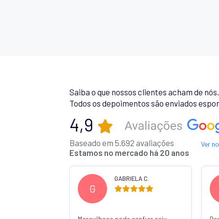
Saiba o que nossos clientes acham de nós
Todos os depoimentos são enviados espon
4,9
Baseado em 5.692 avaliações
Ver n
Estamos no mercado há 20 anos
 R.
GABRIELA C.
G
Maravilhoso pode confiar caiu
Re