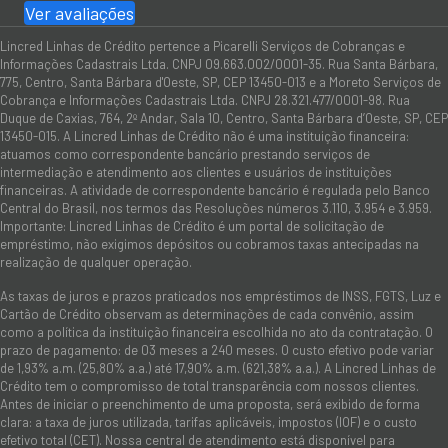
Ver avaliações
Lincred Linhas de Crédito pertence a Picarelli Serviços de Cobranças e
Informações Cadastrais Ltda. CNPJ 09.663.002/0001-35. Rua Santa Bárbara,
775, Centro, Santa Bárbara d'Oeste, SP, CEP 13450-013 e a Moreto Serviços de
Cobrança e Informações Cadastrais Ltda. CNPJ 28.321.477/0001-98. Rua
Duque de Caxias, 764, 2º Andar, Sala 10, Centro, Santa Bárbara d’Oeste, SP, CEP
13450-015. A Lincred Linhas de Crédito não é uma instituição financeira:
atuamos como correspondente bancário prestando serviços de
intermediação e atendimento aos clientes e usuários de instituições
financeiras. A atividade de correspondente bancário é regulada pelo Banco
Central do Brasil, nos termos das Resoluções números 3.110, 3.954 e 3.959.
Importante: Lincred Linhas de Crédito é um portal de solicitação de
empréstimo, não exigimos depósitos ou cobramos taxas antecipadas na
realização de qualquer operação.
As taxas de juros e prazos praticados nos empréstimos de INSS, FGTS, Luz e
Cartão de Crédito observam as determinações de cada convênio, assim
como a política da instituição financeira escolhida no ato da contratação. O
prazo de pagamento: de 03 meses a 240 meses. O custo efetivo pode variar
de 1,93% a.m. (25,80% a.a.) até 17,90% a.m. (621,38% a.a.). A Lincred Linhas de
Crédito tem o compromisso de total transparência com nossos clientes.
Antes de iniciar o preenchimento de uma proposta, será exibido de forma
clara: a taxa de juros utilizada, tarifas aplicáveis, impostos (IOF) e o custo
efetivo total (CET). Nossa central de atendimento está disponível para