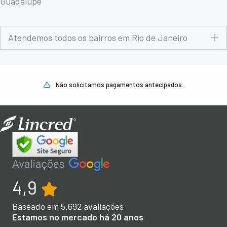
Guadalupe
E
Atendemos todos os bairros em Rio de Janeiro
Não solicitamos pagamentos antecipados.
4,9
Baseado em
5.692
avaliações
Estamos no mercado há 20 anos