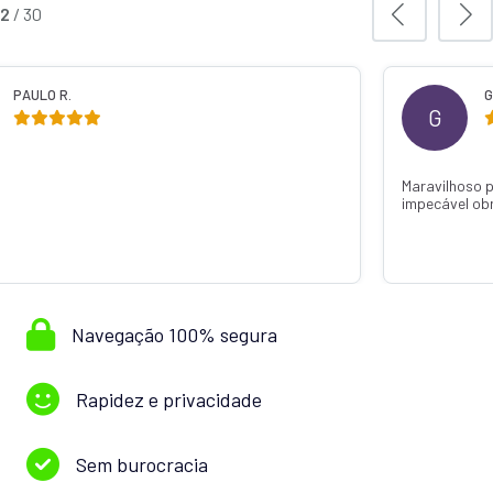
3
/
30
GABRIELA C.
G
Maravilhoso pode confiar caiu super 
impecável obrigada Thainá Jandotti 
Navegação 100% segura
Rapidez e privacidade
Sem burocracia