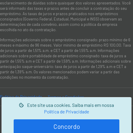
esclarecimento de dúvidas sobre quaisquer dos valores apresentados. Você
será informado das taxas e prazos antes de concluir a contratação do seu
empréstimo. As taxas de juros e prazos praticados nos empréstimos
consignados (Governo Federal, Estadual, Municipal e INSS) observam as
determinações de cada convênio, assim como a política da empresa
escolhida no ato da contratação.
Informações adicionais sobre o empréstimo consignado: prazo mínimo de 6
meses e máximo de 96 meses. Valor mínimo de empréstimo R$ 100,00. Taxa
de juros a partir de 1,51% a.m. e CET a partir de 1,55% a.m. Informações
adicionais sobre portabilidade de empréstimo consignado: taxa de juros a
partir de 1,55% a.m e CET a partir de 1,59% a.m. Informações adicionais sobre
antecipação saque-aniversário: taxa de juros a partir de 1,29% a.m e CET a
partir de 1,39% a.m. Os valores mencionados podem variar a partir das
condições no momento da contratação.
Política de Privacidade
Termos e Condições
Este site usa cookies. Saiba mais em nossa
Política de Privacidade
© 2006-2026 Picarelli Serviços de Cobranças e Informações
Cadastrais Ltda.
Concordo
Desenvolvido por