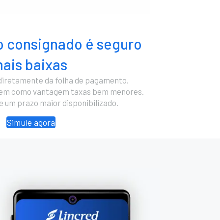
 consignado é seguro
ais baixas
diretamente da folha de pagamento.
cem como vantagem taxas bem menores.
 e um prazo maior disponibilizado.
Simule agora