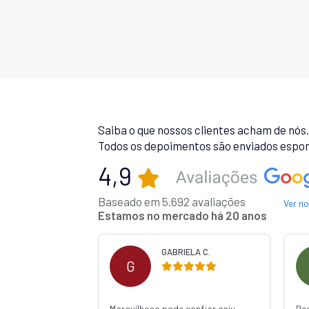
Saiba o que nossos clientes acham de nós
Todos os depoimentos são enviados espon
4,9
Baseado em 5.692 avaliações
Ver n
Estamos no mercado há 20 anos
 R.
GABRIELA C.
G
Maravilhoso pode confiar caiu
Re