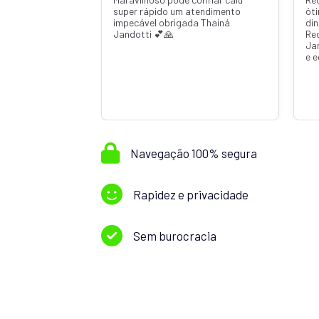
super rápido um atendimento
ót
impecável obrigada Thainá
din
Jandotti 💕🙏
Re
Ja
e 
Navegação 100% segura
Rapidez e privacidade
Sem burocracia