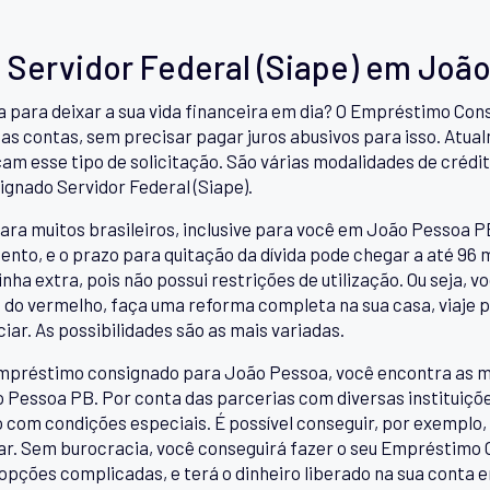
Servidor Federal (Siape) em Joã
a para deixar a sua vida financeira em dia? O Empréstimo Con
as contas, sem precisar pagar juros abusivos para isso. Atual
açam esse tipo de solicitação. São várias modalidades de crédi
gnado Servidor Federal (Siape).
ara muitos brasileiros, inclusive para você em João Pessoa PB
nto, e o prazo para quitação da dívida pode chegar a até 96
ha extra, pois não possui restrições de utilização. Ou seja, v
me do vermelho, faça uma reforma completa na sua casa, viaje p
iar. As possibilidades são as mais variadas.
mpréstimo consignado para João Pessoa, você encontra as m
 Pessoa PB. Por conta das parcerias com diversas instituiçõe
com condições especiais. É possível conseguir, por exemplo, c
ar. Sem burocracia, você conseguirá fazer o seu Empréstimo 
opções complicadas, e terá o dinheiro liberado na sua conta