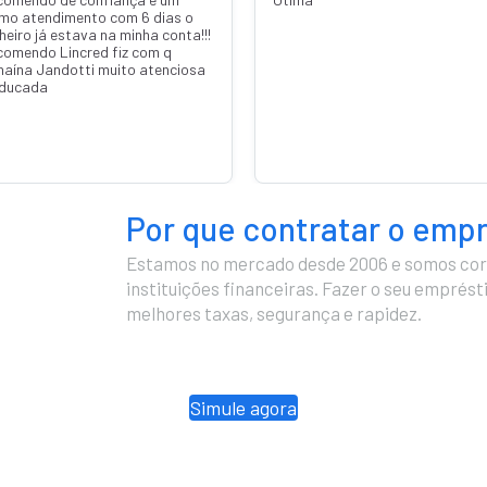
imo atendimento com 6 dias o
heiro já estava na minha conta!!!
comendo Lincred fiz com q
naína Jandotti muito atenciosa
educada
Por que contratar o emp
Estamos no mercado desde 2006 e somos cor
instituições financeiras. Fazer o seu emprés
melhores taxas, segurança e rapidez.
Simule agora