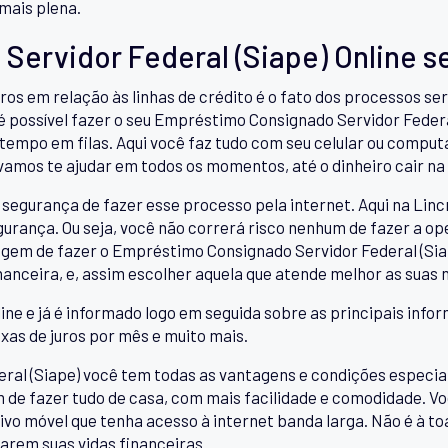
mais plena.
Servidor Federal (Siape) Online 
ros em relação às linhas de crédito é o fato dos processos 
 é possível fazer o seu Empréstimo Consignado Servidor Federa
tempo em filas. Aqui você faz tudo com seu celular ou comput
 vamos te ajudar em todos os momentos, até o dinheiro cair na
segurança de fazer esse processo pela internet. Aqui na Linc
urança. Ou seja, você não correrá risco nenhum de fazer a op
agem de fazer o Empréstimo Consignado Servidor Federal (Sia
nanceira, e, assim escolher aquela que atende melhor as suas
ine e já é informado logo em seguida sobre as principais infor
axas de juros por mês e muito mais.
l (Siape) você tem todas as vantagens e condições especiais
ém de fazer tudo de casa, com mais facilidade e comodidade. V
tivo móvel que tenha acesso à internet banda larga. Não é à 
arem suas vidas financeiras.