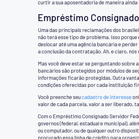
curtir a sua aposentadoria de maneira ainda 
Empréstimo Consignado 
Uma das principais reclamações dos brasilei
não terá esse tipo de problema. Isso porque
deslocar até uma agência bancária e perder 
a conclusão da contratação. Ah, e claro, nós
Mas você deve estar se perguntando sobre a 
bancários são protegidos por módulos de seg
informações ficarão protegidas. Outra vant
condições oferecidas por cada instituição fi
Você preenche seu
cadastro de interesse
onl
valor de cada parcela, valor a ser liberado, t
Com o Empréstimo Consignado Servidor Federa
governos (federal, estadual e municipal), al
ou computador, ou de qualquer outro disposi
procurado essa linha de crédito para organiz