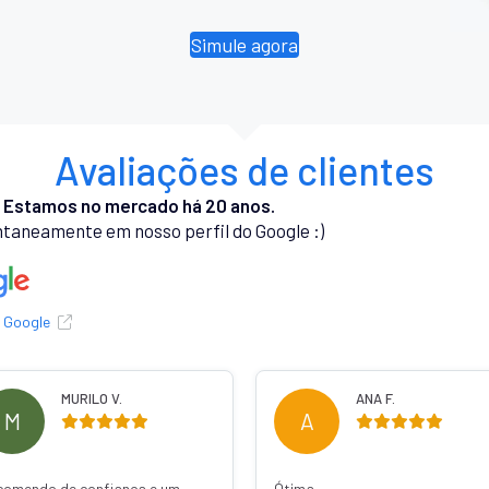
Simule agora
Avaliações de clientes
.
Estamos no mercado há 20 anos.
taneamente em nosso perfil do Google :)
o Google
MURILO V.
ANA F.
M
A
comendo de confiança e um
Ótima