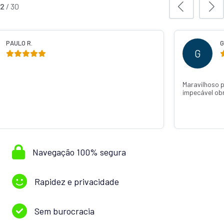
2
/
30
PAULO R.
G
G
Maravilhoso 
impecável ob
Navegação 100% segura
Rapidez e privacidade
Sem burocracia