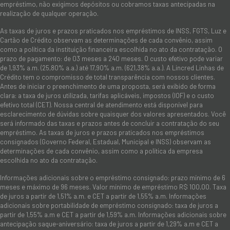
empréstimo, não exigimos depósitos ou cobramos taxas antecipadas na
realização de qualquer operação.
As taxas de juros e prazos praticados nos empréstimos de INSS, FGTS, Luz e
Cartão de Crédito observam as determinações de cada convênio, assim
como a política da instituição financeira escolhida no ato da contratação. O
prazo de pagamento: de 03 meses a 240 meses. O custo efetivo pode variar
de 1,93% a.m. (25,80% a.a.) até 17,90% a.m. (621,38% a.a.). A Lincred Linhas de
Crédito tem o compromisso de total transparência com nossos clientes.
Antes de iniciar o preenchimento de uma proposta, será exibido de forma
clara: a taxa de juros utilizada, tarifas aplicáveis, impostos (IOF) e o custo
efetivo total (CET). Nossa central de atendimento está disponível para
esclarecimento de dúvidas sobre quaisquer dos valores apresentados. Você
será informado das taxas e prazos antes de concluir a contratação do seu
empréstimo. As taxas de juros e prazos praticados nos empréstimos
consignados (Governo Federal, Estadual, Municipal e INSS) observam as
determinações de cada convênio, assim como a política da empresa
escolhida no ato da contratação.
Informações adicionais sobre o empréstimo consignado: prazo mínimo de 6
meses e máximo de 96 meses. Valor mínimo de empréstimo R$ 100,00. Taxa
de juros a partir de 1,51% a.m. e CET a partir de 1,55% a.m. Informações
adicionais sobre portabilidade de empréstimo consignado: taxa de juros a
partir de 1,55% a.m e CET a partir de 1,59% a.m. Informações adicionais sobre
antecipação saque-aniversário: taxa de juros a partir de 1,29% a.m e CET a