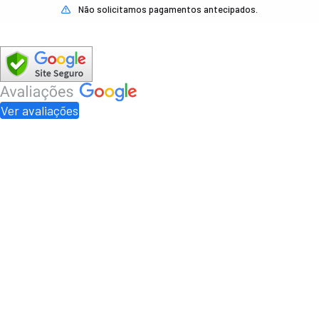
Não solicitamos pagamentos antecipados.
Ver avaliações
Lincred Linhas de Crédito pertence a Picarelli Serviços de Cobranças e
Informações Cadastrais Ltda. CNPJ 09.663.002/0001-35. Rua Santa Bárbara,
775, Centro, Santa Bárbara d'Oeste, SP, CEP 13450-013 e a Moreto Serviços de
Cobrança e Informações Cadastrais Ltda. CNPJ 28.321.477/0001-98. Rua
Duque de Caxias, 764, 2º Andar, Sala 10, Centro, Santa Bárbara d’Oeste, SP, CEP
13450-015. A Lincred Linhas de Crédito não é uma instituição financeira:
atuamos como correspondente bancário prestando serviços de
intermediação e atendimento aos clientes e usuários de instituições
financeiras. A atividade de correspondente bancário é regulada pelo Banco
Central do Brasil, nos termos das Resoluções números 3.110, 3.954 e 3.959.
Importante: Lincred Linhas de Crédito é um portal de solicitação de
empréstimo, não exigimos depósitos ou cobramos taxas antecipadas na
realização de qualquer operação.
As taxas de juros e prazos praticados nos empréstimos de INSS, FGTS, Luz e
Cartão de Crédito observam as determinações de cada convênio, assim