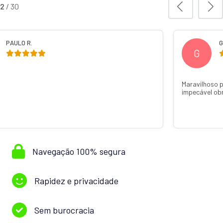
2
/
30
PAULO R.
G
G
Maravilhoso 
impecável ob
Navegação 100% segura
Rapidez e privacidade
Sem burocracia