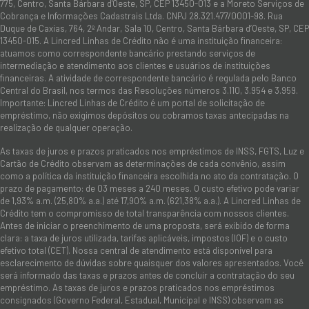
775, Centro, Santa Bárbara d'Oeste, SP, CEP 13450-013 e a Moreto Serviços de
Cobrança e Informações Cadastrais Ltda. CNPJ 28.321.477/0001-98. Rua
Duque de Caxias, 764, 2º Andar, Sala 10, Centro, Santa Bárbara d’Oeste, SP, CEP
13450-015. A Lincred Linhas de Crédito não é uma instituição financeira:
atuamos como correspondente bancário prestando serviços de
intermediação e atendimento aos clientes e usuários de instituições
financeiras. A atividade de correspondente bancário é regulada pelo Banco
Central do Brasil, nos termos das Resoluções números 3.110, 3.954 e 3.959.
Importante: Lincred Linhas de Crédito é um portal de solicitação de
empréstimo, não exigimos depósitos ou cobramos taxas antecipadas na
realização de qualquer operação.
As taxas de juros e prazos praticados nos empréstimos de INSS, FGTS, Luz e
Cartão de Crédito observam as determinações de cada convênio, assim
como a política da instituição financeira escolhida no ato da contratação. O
prazo de pagamento: de 03 meses a 240 meses. O custo efetivo pode variar
de 1,93% a.m. (25,80% a.a.) até 17,90% a.m. (621,38% a.a.). A Lincred Linhas de
Crédito tem o compromisso de total transparência com nossos clientes.
Antes de iniciar o preenchimento de uma proposta, será exibido de forma
clara: a taxa de juros utilizada, tarifas aplicáveis, impostos (IOF) e o custo
efetivo total (CET). Nossa central de atendimento está disponível para
esclarecimento de dúvidas sobre quaisquer dos valores apresentados. Você
será informado das taxas e prazos antes de concluir a contratação do seu
empréstimo. As taxas de juros e prazos praticados nos empréstimos
consignados (Governo Federal, Estadual, Municipal e INSS) observam as