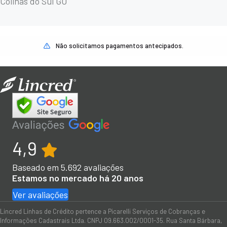
Colinas do Sul GO
Não solicitamos pagamentos antecipados.
4,9
Baseado em
5.692
avaliações
Estamos no mercado há 20 anos
Ver avaliações
Lincred Linhas de Crédito pertence a Picarelli Serviços de Cobranças e
Informações Cadastrais Ltda. CNPJ 09.663.002/0001-35. Rua Santa Bárbara,