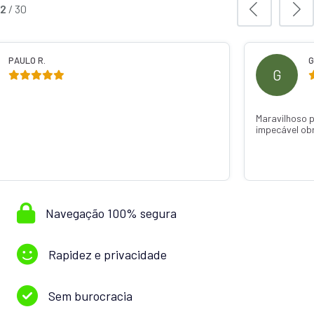
2
/
30
PAULO R.
G
G
Maravilhoso 
impecável ob
Navegação 100% segura
Rapidez e privacidade
Sem burocracia