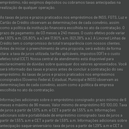
empréstimo, não exigimos depósitos ou cobramos taxas antecipadas na
realização de qualquer operação.
As taxas de juros e prazos praticados nos empréstimos de INSS, FGTS, Luz e
Cartão de Crédito observam as determinações de cada convênio, assim
como a política da instituição financeira escolhida no ato da contratação. O
prazo de pagamento: de 03 meses a 240 meses. O custo efetivo pode variar
de 1,93% a.m. (25,80% a.a.) até 17,90% a.m. (621,38% a.a.). A Lincred Linhas de
Crédito tem o compromisso de total transparência com nossos clientes.
Antes de iniciar o preenchimento de uma proposta, será exibido de forma
clara: a taxa de juros utilizada, tarifas aplicáveis, impostos (IOF) e o custo
efetivo total (CET). Nossa central de atendimento está disponível para
esclarecimento de dúvidas sobre quaisquer dos valores apresentados. Você
será informado das taxas e prazos antes de concluir a contratação do seu
empréstimo. As taxas de juros e prazos praticados nos empréstimos
consignados (Governo Federal, Estadual, Municipal e INSS) observam as
determinações de cada convênio, assim como a política da empresa
escolhida no ato da contratação.
Informações adicionais sobre o empréstimo consignado: prazo mínimo de 6
meses e máximo de 96 meses. Valor mínimo de empréstimo R$ 100,00. Taxa
de juros a partir de 1,51% a.m. e CET a partir de 1,55% a.m. Informações
adicionais sobre portabilidade de empréstimo consignado: taxa de juros a
partir de 1,55% a.m e CET a partir de 1,59% a.m. Informações adicionais sobre
antecipação saque-aniversário: taxa de juros a partir de 1,29% a.m e CET a