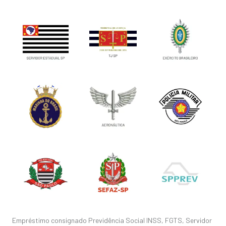
Empréstimo consignado Previdência Social INSS, FGTS, Servidor