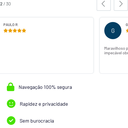
3
/
30
PAULO R.
GAB
G
Maravilhoso po
impecável obri
Navegação 100% segura
Rapidez e privacidade
Sem burocracia