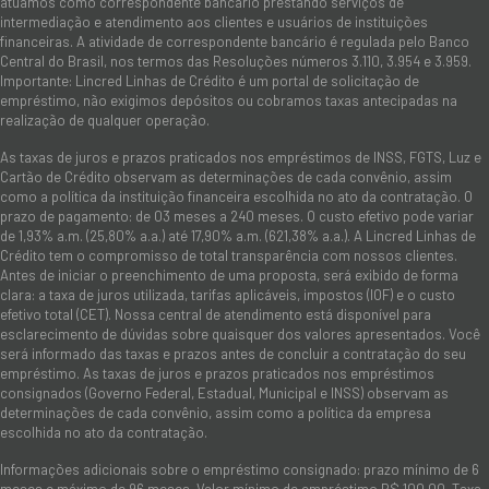
atuamos como correspondente bancário prestando serviços de
intermediação e atendimento aos clientes e usuários de instituições
financeiras. A atividade de correspondente bancário é regulada pelo Banco
Central do Brasil, nos termos das Resoluções números 3.110, 3.954 e 3.959.
Importante: Lincred Linhas de Crédito é um portal de solicitação de
empréstimo, não exigimos depósitos ou cobramos taxas antecipadas na
realização de qualquer operação.
As taxas de juros e prazos praticados nos empréstimos de INSS, FGTS, Luz e
Cartão de Crédito observam as determinações de cada convênio, assim
como a política da instituição financeira escolhida no ato da contratação. O
prazo de pagamento: de 03 meses a 240 meses. O custo efetivo pode variar
de 1,93% a.m. (25,80% a.a.) até 17,90% a.m. (621,38% a.a.). A Lincred Linhas de
Crédito tem o compromisso de total transparência com nossos clientes.
Antes de iniciar o preenchimento de uma proposta, será exibido de forma
clara: a taxa de juros utilizada, tarifas aplicáveis, impostos (IOF) e o custo
efetivo total (CET). Nossa central de atendimento está disponível para
esclarecimento de dúvidas sobre quaisquer dos valores apresentados. Você
será informado das taxas e prazos antes de concluir a contratação do seu
empréstimo. As taxas de juros e prazos praticados nos empréstimos
consignados (Governo Federal, Estadual, Municipal e INSS) observam as
determinações de cada convênio, assim como a política da empresa
escolhida no ato da contratação.
Informações adicionais sobre o empréstimo consignado: prazo mínimo de 6
meses e máximo de 96 meses. Valor mínimo de empréstimo R$ 100,00. Taxa