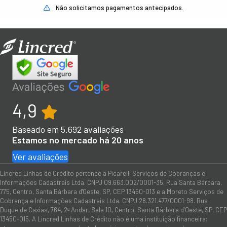
Não solicitamos pagamentos antecipados.
4,9
Baseado em
5.692
avaliações
Estamos no mercado há 20 anos
Ver avaliações
Lincred Linhas de Crédito pertence a Picarelli Serviços de Cobranças e
Informações Cadastrais Ltda. CNPJ 09.663.002/0001-35. Rua Santa Bárbara,
775, Centro, Santa Bárbara d'Oeste, SP, CEP 13450-013 e a Moreto Serviços de
Cobrança e Informações Cadastrais Ltda. CNPJ 28.321.477/0001-98. Rua
Duque de Caxias, 764, 2º Andar, Sala 10, Centro, Santa Bárbara d’Oeste, SP, CEP
13450-015. A Lincred Linhas de Crédito não é uma instituição financeira: