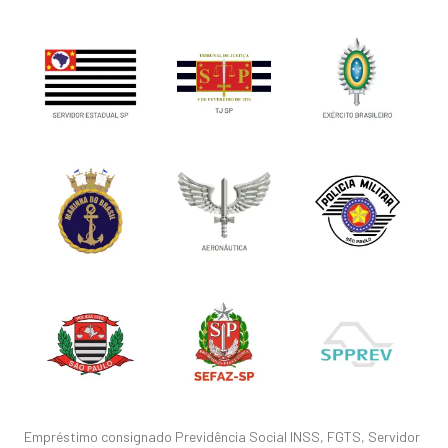
Empréstimo consignado Previdência Social INSS, FGTS, Servidor