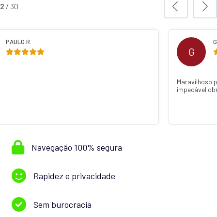
3
/
30
PAULO R.
G
G
Maravilhoso 
impecável ob
Navegação 100% segura
Rapidez e privacidade
Sem burocracia