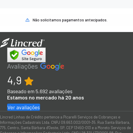
Não solicitamos pagamentos antecipados.
4,9
Baseado em
5.692
avaliações
Estamos no mercado há 20 anos
Ver avaliações
Lincred Linhas de Crédito pertence a Picarelli Serviços de Cobranças e
Informações Cadastrais Ltda. CNPJ 09.663.002/0001-35. Rua Santa Bárbara,
775, Centro, Santa Bárbara d'Oeste, SP, CEP 13450-013 e a Moreto Serviços de
Cobrança e Informações Cadastrais Ltda. CNPJ 28.321.477/0001-98. Rua