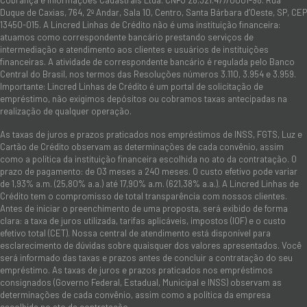
Duque de Caxias, 764, 2º Andar, Sala 10, Centro, Santa Bárbara d’Oeste, SP, CEP
13450-015. A Lincred Linhas de Crédito não é uma instituição financeira:
atuamos como correspondente bancário prestando serviços de
intermediação e atendimento aos clientes e usuários de instituições
financeiras. A atividade de correspondente bancário é regulada pelo Banco
Central do Brasil, nos termos das Resoluções números 3.110, 3.954 e 3.959.
Importante: Lincred Linhas de Crédito é um portal de solicitação de
empréstimo, não exigimos depósitos ou cobramos taxas antecipadas na
realização de qualquer operação.
As taxas de juros e prazos praticados nos empréstimos de INSS, FGTS, Luz e
Cartão de Crédito observam as determinações de cada convênio, assim
como a política da instituição financeira escolhida no ato da contratação. O
prazo de pagamento: de 03 meses a 240 meses. O custo efetivo pode variar
de 1,93% a.m. (25,80% a.a.) até 17,90% a.m. (621,38% a.a.). A Lincred Linhas de
Crédito tem o compromisso de total transparência com nossos clientes.
Antes de iniciar o preenchimento de uma proposta, será exibido de forma
clara: a taxa de juros utilizada, tarifas aplicáveis, impostos (IOF) e o custo
efetivo total (CET). Nossa central de atendimento está disponível para
esclarecimento de dúvidas sobre quaisquer dos valores apresentados. Você
será informado das taxas e prazos antes de concluir a contratação do seu
empréstimo. As taxas de juros e prazos praticados nos empréstimos
consignados (Governo Federal, Estadual, Municipal e INSS) observam as
determinações de cada convênio, assim como a política da empresa
escolhida no ato da contratação.