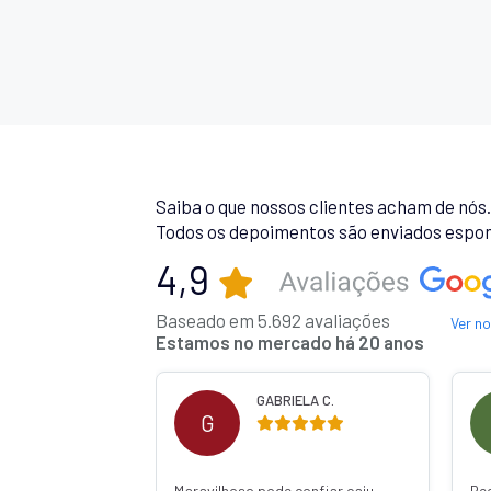
Saiba o que nossos clientes acham de nós
Todos os depoimentos são enviados espon
4,9
Baseado em 5.692 avaliações
Ver n
Estamos no mercado há 20 anos
 R.
GABRIELA C.
G
Maravilhoso pode confiar caiu
Re