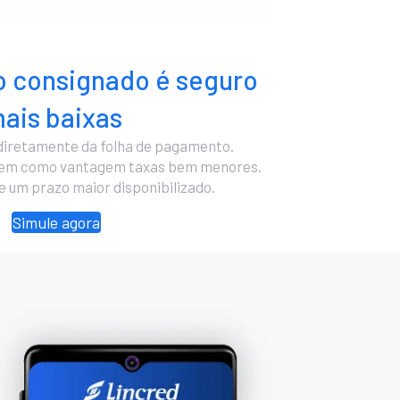
 consignado é seguro
ais baixas
diretamente da folha de pagamento.
cem como vantagem taxas bem menores.
 e um prazo maior disponibilizado.
Simule agora