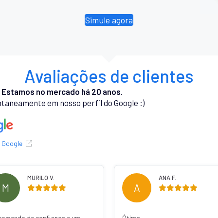
Simule agora
Avaliações de clientes
.
Estamos no mercado há 20 anos.
taneamente em nosso perfil do Google :)
o Google
MURILO V.
ANA F.
M
A
comendo de confiança e um
Ótima