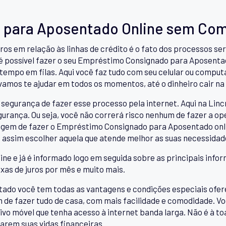
 para Aposentado Online sem Com
ros em relação às linhas de crédito é o fato dos processos 
 é possível fazer o seu Empréstimo Consignado para Aposenta
tempo em filas. Aqui você faz tudo com seu celular ou comput
 vamos te ajudar em todos os momentos, até o dinheiro cair na
segurança de fazer esse processo pela internet. Aqui na Linc
urança. Ou seja, você não correrá risco nenhum de fazer a op
tagem de fazer o Empréstimo Consignado para Aposentado onl
e, assim escolher aquela que atende melhor as suas necessidad
ine e já é informado logo em seguida sobre as principais infor
axas de juros por mês e muito mais.
o você tem todas as vantagens e condições especiais oferec
ém de fazer tudo de casa, com mais facilidade e comodidade. V
tivo móvel que tenha acesso à internet banda larga. Não é à 
arem suas vidas financeiras.