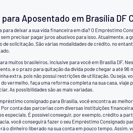
para Aposentado em Brasília DF 
ra para deixar a sua vida financeira em dia? O Empréstimo C
 sem precisar pagar juros abusivos para isso. Atualmente, a g
po de solicitação. São várias modalidades de crédito, no enta
tado.
ra muitos brasileiros, inclusive para você em Brasília DF. Nes
nto, e o prazo para quitação da dívida pode chegar a até 96
ha extra, pois não possui restrições de utilização. Ou seja, v
me do vermelho, faça uma reforma completa na sua casa, viaje p
iar. As possibilidades são as mais variadas.
mpréstimo consignado para Brasília, você encontra as melho
Por conta das parcerias com diversas instituições financeiras
especiais. É possível conseguir, por exemplo, crédito a parti
racia, você conseguirá fazer o seu Empréstimo Consignado pa
erá o dinheiro liberado na sua conta em pouco tempo. Assim, v