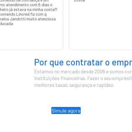
imo atendimento com 6 dias o
heiro já estava na minha conta!!!
comendo Lincred fiz com q
naína Jandotti muito atenciosa
educada
Por que contratar o emp
Estamos no mercado desde 2006 e somos cor
instituições financeiras. Fazer o seu emprés
melhores taxas, segurança e rapidez.
Simule agora