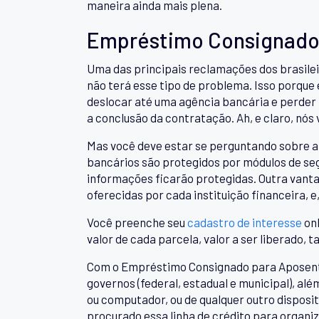
maneira ainda mais plena.
Empréstimo Consignado
Uma das principais reclamações dos brasilei
não terá esse tipo de problema. Isso porque
deslocar até uma agência bancária e perder 
a conclusão da contratação. Ah, e claro, nós
Mas você deve estar se perguntando sobre a 
bancários são protegidos por módulos de seg
informações ficarão protegidas. Outra van
oferecidas por cada instituição financeira, 
Você preenche seu
cadastro de interesse
onl
valor de cada parcela, valor a ser liberado, t
Com o Empréstimo Consignado para Aposentad
governos (federal, estadual e municipal), al
ou computador, ou de qualquer outro disposi
procurado essa linha de crédito para organiz