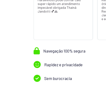
super rápido um atendimento
ót
impecável obrigada Thainá
din
Jandotti 💕🙏
Re
Ja
e 
Navegação 100% segura
Rapidez e privacidade
Sem burocracia