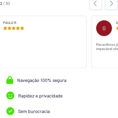
3
/
30
GABRIELA C.
MU
M
o pode confiar caiu super rápido um atendimento
Recomendo de 
obrigada Thainá Jandotti 💕🙏
o dinheiro já 
com q Janaína
Navegação 100% segura
Rapidez e privacidade
Sem burocracia