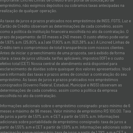
empréstimo, não exigimos depósitos ou cobramos taxas antecipadas na
realização de qualquer operação.
As taxas de juros e prazos praticados nos empréstimos de INSS, FGTS, Luz e
Cartão de Crédito observam as determinações de cada convênio, assim
como a política da instituição financeira escolhida no ato da contratação. O
prazo de pagamento: de 03 meses a 240 meses. O custo efetivo pode variar
de 1,93% a.m. (25,80% a.a.) até 17,90% a.m. (621,38% a.a.). A Lincred Linhas de
Crédito tem o compromisso de total transparência com nossos clientes.
Antes de iniciar o preenchimento de uma proposta, será exibido de forma
clara: a taxa de juros utilizada, tarifas aplicáveis, impostos (IOF) e o custo
efetivo total (CET). Nossa central de atendimento está disponível para
esclarecimento de dúvidas sobre quaisquer dos valores apresentados. Você
será informado das taxas e prazos antes de concluir a contratação do seu
empréstimo. As taxas de juros e prazos praticados nos empréstimos
consignados (Governo Federal, Estadual, Municipal e INSS) observam as
determinações de cada convênio, assim como a política da empresa
escolhida no ato da contratação.
Informações adicionais sobre o empréstimo consignado: prazo mínimo de 6
meses e máximo de 96 meses. Valor mínimo de empréstimo R$ 100,00. Taxa
de juros a partir de 1,51% a.m. e CET a partir de 1,55% a.m. Informações
adicionais sobre portabilidade de empréstimo consignado: taxa de juros a
partir de 1,55% a.m e CET a partir de 1,59% a.m. Informações adicionais sobre
antecipação saque-aniversário: taxa de juros a partir de 1,29% a.m e CET a