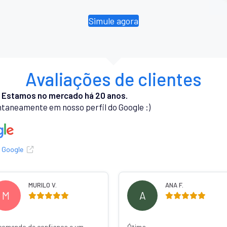
Simule agora
Avaliações de clientes
.
Estamos no mercado há 20 anos.
taneamente em nosso perfil do Google :)
o Google
 F.
RODRIGO L.
R
Fui bem atendido quando