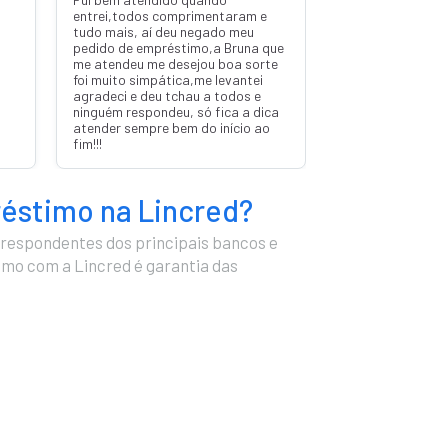
Obrigado Pedro pela atenção.
réstimo na Lincred?
respondentes dos principais bancos e
timo com a Lincred é garantia das