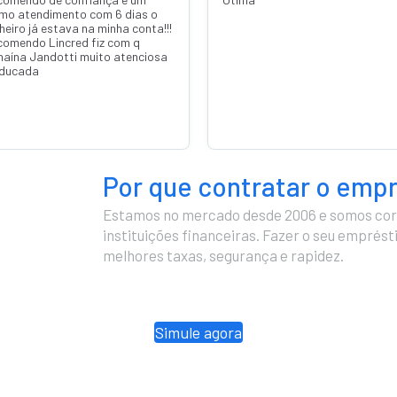
entrei,todos comprimentaram e
tudo mais, aí deu negado meu
pedido de empréstimo,a Bruna que
me atendeu me desejou boa sorte
foi muito simpática,me levantei
agradeci e deu tchau a todos e
ninguém respondeu, só fica a dica
atender sempre bem do início ao
fim!!!
Por que contratar o emp
Estamos no mercado desde 2006 e somos cor
instituições financeiras. Fazer o seu emprés
melhores taxas, segurança e rapidez.
Simule agora