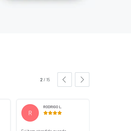
3
/
15
WILSON G.
EXPEDITO M.
W
E
Ótima pelo pedro
Atendimento rápido e prático.