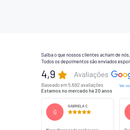
Saiba o que nossos clientes acham de nós
Todos os depoimentos são enviados espon
4,9
Baseado em 5.692 avaliações
Ver n
Estamos no mercado há 20 anos
MURILO V.
ANA
M
A
Recomendo de confiança e um
Ótima