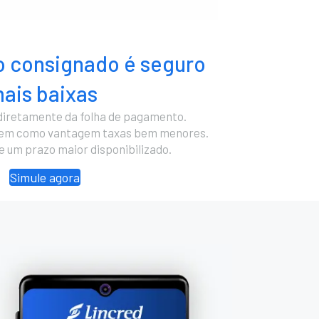
 consignado é seguro
ais baixas
diretamente da folha de pagamento.
cem como vantagem taxas bem menores.
 e um prazo maior disponibilizado.
Simule agora