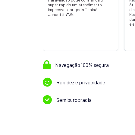
ótimo atendimento com 6 dias o
dinheiro já estava na minha conta!!!
Recomendo Lincred fiz com q
Janaína Jandotti muito atenciosa
e educada
Navegação 100% segura
Rapidez e privacidade
Sem burocracia