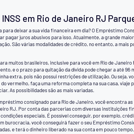
INSS em Rio de Janeiro RJ Parqu
ra para deixar a sua vida financeira em dia? O Empréstimo Co
r pagar juros abusivos para isso. Atualmente, a grande maiori
tação. São várias modalidades de crédito, no entanto, a mais 
ara muitos brasileiros, inclusive para você em Rio de Janeiro 
nto, e o prazo para quitação da dívida pode chegar a até 96
ha extra, pois não possui restrições de utilização. Ou seja, v
me do vermelho, faça uma reforma completa na sua casa, viaje p
iar. As possibilidades são as mais variadas.
préstimo consignado para Rio de Janeiro, você encontra as 
o RJ. Por conta das parcerias com diversas instituições fin
ndições especiais. É possível conseguir, por exemplo, crédit
Sem burocracia, você conseguirá fazer o seu Empréstimo Con
das, e terá o dinheiro liberado na sua conta em pouco tempo. 