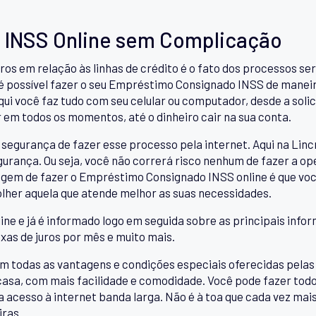
INSS Online sem Complicação
ros em relação às linhas de crédito é o fato dos processos 
 é possível fazer o seu Empréstimo Consignado INSS de manei
qui você faz tudo com seu celular ou computador, desde a sol
r em todos os momentos, até o dinheiro cair na sua conta.
segurança de fazer esse processo pela internet. Aqui na Linc
urança. Ou seja, você não correrá risco nenhum de fazer a op
agem de fazer o Empréstimo Consignado INSS online é que vo
colher aquela que atende melhor as suas necessidades.
ine e já é informado logo em seguida sobre as principais infor
axas de juros por mês e muito mais.
todas as vantagens e condições especiais oferecidas pelas in
 casa, com mais facilidade e comodidade. Você pode fazer tod
ha acesso à internet banda larga. Não é à toa que cada vez ma
iras.