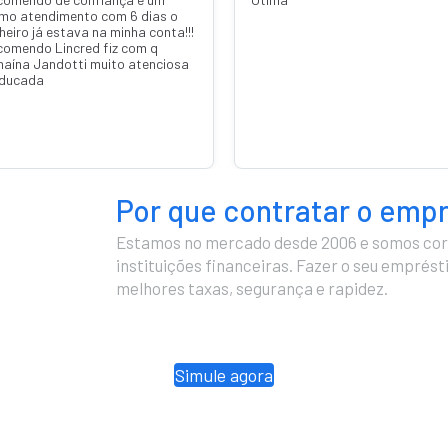
imo atendimento com 6 dias o
heiro já estava na minha conta!!!
comendo Lincred fiz com q
naína Jandotti muito atenciosa
educada
Por que contratar o emp
Estamos no mercado desde 2006 e somos cor
instituições financeiras. Fazer o seu emprés
melhores taxas, segurança e rapidez.
Simule agora