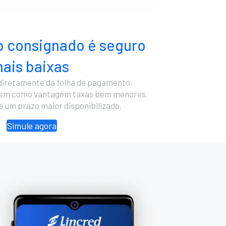
 consignado é seguro
ais baixas
diretamente da folha de pagamento.
cem como vantagem taxas bem menores.
 e um prazo maior disponibilizado.
Simule agora