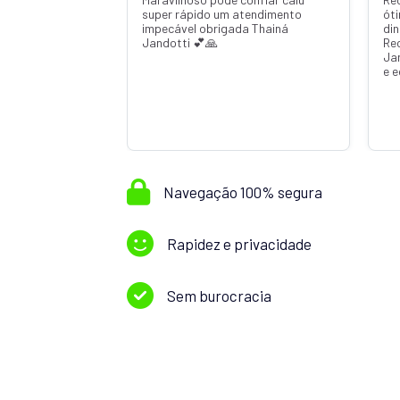
super rápido um atendimento
ót
impecável obrigada Thainá
din
Jandotti 💕🙏
Re
Ja
e 
Navegação 100% segura
Rapidez e privacidade
Sem burocracia