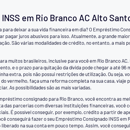
INSS em Rio Branco AC Alto Sant
ra para deixar a sua vida financeira em dia? O Empréstimo Co
r pagar juros abusivos para isso. Atualmente, a grande maiori
tação. São várias modalidades de crédito, no entanto, a mais 
ara muitos brasileiros, inclusive para você em Rio Branco AC. 
nto, e o prazo para quitação da dívida pode chegar a até 96
ha extra, pois não possui restrições de utilização. Ou seja, v
me do vermelho, faça uma reforma completa na sua casa, viaje p
iar. As possibilidades são as mais variadas.
mpréstimo consignado para Rio Branco, você encontra as me
 das parcerias com diversas instituições financeiras, você co
. É possível conseguir, por exemplo, crédito a partir de ape
ocê conseguirá fazer o seu Empréstimo Consignado INSS em R
o liberado na sua conta em pouco tempo. Assim, você consegui