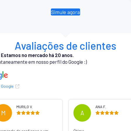
Simule agora
Avaliações de clientes
.
Estamos no mercado há 20 anos.
taneamente em nosso perfil do Google :)
o Google
MURILO V.
ANA F.
M
A
comendo de confiança e um
Ótima