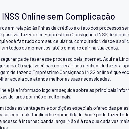
INSS Online sem Complicação
ros em relação às linhas de crédito é o fato dos processos 
 é possível fazer o seu Empréstimo Consignado INSS de manei
qui você faz tudo com seu celular ou computador, desde a sol
r em todos os momentos, até o dinheiro cair na sua conta.
segurança de fazer esse processo pela internet. Aqui na Linc
urança. Ou seja, você não correrá risco nenhum de fazer a op
agem de fazer o Empréstimo Consignado INSS online é que vo
colher aquela que atende melhor as suas necessidades.
ine e já é informado logo em seguida sobre as principais infor
axas de juros por mês e muito mais.
todas as vantagens e condições especiais oferecidas pelas in
 casa, com mais facilidade e comodidade. Você pode fazer tod
ha acesso à internet banda larga. Não é à toa que cada vez ma
iras.