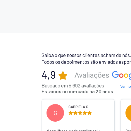
Saiba o que nossos clientes acham de nós
Todos os depoimentos são enviados espon
4,9
Baseado em 5.692 avaliações
Ver n
Estamos no mercado há 20 anos
 R.
GABRIELA C.
G
Maravilhoso pode confiar caiu
Re