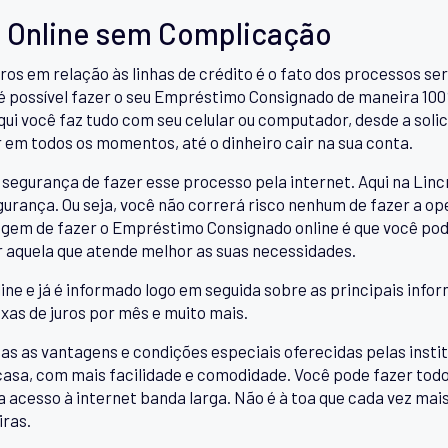
 Online sem Complicação
ros em relação às linhas de crédito é o fato dos processos 
 é possível fazer o seu Empréstimo Consignado de maneira 100
qui você faz tudo com seu celular ou computador, desde a sol
r em todos os momentos, até o dinheiro cair na sua conta.
segurança de fazer esse processo pela internet. Aqui na Linc
urança. Ou seja, você não correrá risco nenhum de fazer a op
agem de fazer o Empréstimo Consignado online é que você po
er aquela que atende melhor as suas necessidades.
ine e já é informado logo em seguida sobre as principais infor
axas de juros por mês e muito mais.
as vantagens e condições especiais oferecidas pelas institu
 casa, com mais facilidade e comodidade. Você pode fazer tod
ha acesso à internet banda larga. Não é à toa que cada vez ma
iras.