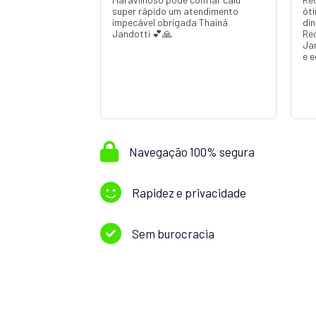
super rápido um atendimento
ót
impecável obrigada Thainá
din
Jandotti 💕🙏
Re
Ja
e 
Navegação 100% segura
Rapidez e privacidade
Sem burocracia