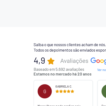
Saiba o que nossos clientes acham de nós
Todos os depoimentos são enviados espon
4,9
Baseado em 5.692 avaliações
Ver n
Estamos no mercado há 20 anos
 R.
GABRIELA C.
G
Maravilhoso pode confiar caiu
Re