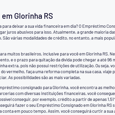
em Glorinha RS
ra para deixar a sua vida financeira em dia? O Empréstimo Co
ar juros abusivos para isso. Atualmente, a grande maioria das 
o. São várias modalidades de crédito, no entanto, a mais popu
ara muitos brasileiros, inclusive para você em Glorinha RS. Ne
nto, e o prazo para quitação da dívida pode chegar a até 96
ha extra, pois não possui restrições de utilização. Ou seja, v
me do vermelho, faça uma reforma completa na sua casa, viaje p
iar. As possibilidades são as mais variadas.
mpréstimo consignado para Glorinha, você encontra as melho
rcerias com diversas instituições financeiras, você consegue 
ível conseguir, por exemplo, crédito a partir de apenas 1,51%
seguirá fazer o seu Empréstimo Consignado em Glorinha RS s
sua conta em pouco tempo. Assim, você conseguirá curtir a sua