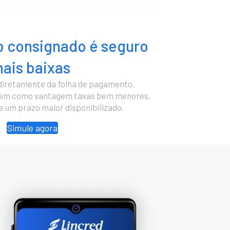
 consignado é seguro
ais baixas
diretamente da folha de pagamento.
cem como vantagem taxas bem menores.
 e um prazo maior disponibilizado.
Simule agora