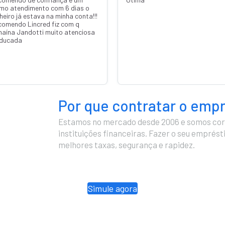
imo atendimento com 6 dias o
heiro já estava na minha conta!!!
comendo Lincred fiz com q
naína Jandotti muito atenciosa
educada
Por que contratar o emp
Estamos no mercado desde 2006 e somos cor
instituições financeiras. Fazer o seu emprés
melhores taxas, segurança e rapidez.
Simule agora