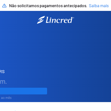
Não solicitamos pagamentos antecipados.
Saiba mais
RS
em.
1% ao mês