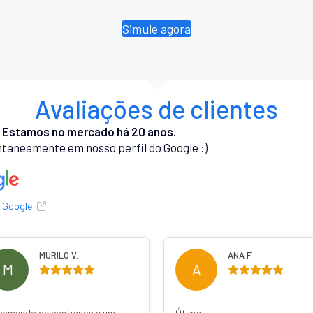
Simule agora
Avaliações de clientes
.
Estamos no mercado há 20 anos.
taneamente em nosso perfil do Google :)
o Google
MURILO V.
ANA F.
M
A
comendo de confiança e um
Ótima