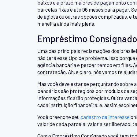
baixos e a prazo maiores de pagamento com co
parcelas fixas e até 96 meses para pagar. 
de agiota ou outras opções complicadas, e t
maneira ainda mais plena.
Empréstimo Consignado
Uma das principais reclamações dos brasilei
não terá esse tipo de problema. Isso porque
agência bancária e perder tempo em filas. A
contratação. Ah, e claro, nós vamos te ajuda
Mas você deve estar se perguntando sobre a 
bancários são protegidos por módulos de seg
informações ficarão protegidas. Outra vant
cada instituição financeira, e, assim escolh
Você preenche seu
cadastro de interesse
onl
valor de cada parcela, valor a ser liberado, t
Com o Empréstimo Consignado você tem todas 