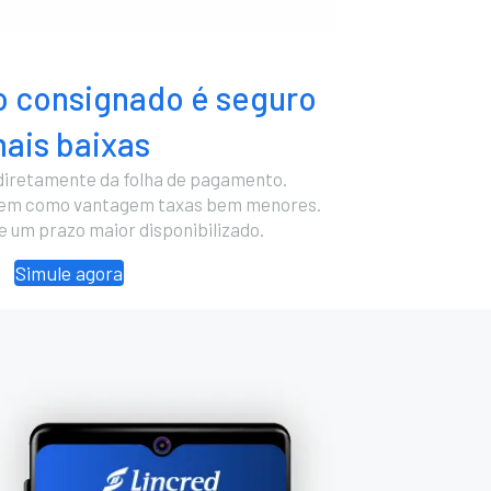
 consignado é seguro
ais baixas
diretamente da folha de pagamento.
cem como vantagem taxas bem menores.
 e um prazo maior disponibilizado.
Simule agora