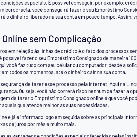
ndições especiais. É possível conseguir, por exemplo, crédit
Sem burocracia, você conseguirá fazer o seu Empréstimo Con
erá o dinheiro liberado na sua conta em pouco tempo. Assim, v
 Online sem Complicação
ros em relação às linhas de crédito é o fato dos processos 
 é possível fazer o seu Empréstimo Consignado de maneira 100
qui você faz tudo com seu celular ou computador, desde a sol
r em todos os momentos, até o dinheiro cair na sua conta.
segurança de fazer esse processo pela internet. Aqui na Linc
urança. Ou seja, você não correrá risco nenhum de fazer a op
agem de fazer o Empréstimo Consignado online é que você po
er aquela que atende melhor as suas necessidades.
ine e já é informado logo em seguida sobre as principais infor
axas de juros por mês e muito mais.
as vantagens e condições especiais oferecidas pelas institu