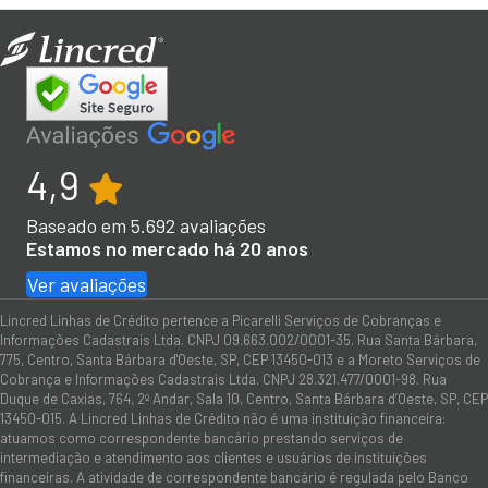
4,9
Baseado em
5.692
avaliações
Estamos no mercado há 20 anos
Ver avaliações
Lincred Linhas de Crédito pertence a Picarelli Serviços de Cobranças e
Informações Cadastrais Ltda. CNPJ 09.663.002/0001-35. Rua Santa Bárbara,
775, Centro, Santa Bárbara d'Oeste, SP, CEP 13450-013 e a Moreto Serviços de
Cobrança e Informações Cadastrais Ltda. CNPJ 28.321.477/0001-98. Rua
Duque de Caxias, 764, 2º Andar, Sala 10, Centro, Santa Bárbara d’Oeste, SP, CEP
13450-015. A Lincred Linhas de Crédito não é uma instituição financeira:
atuamos como correspondente bancário prestando serviços de
intermediação e atendimento aos clientes e usuários de instituições
financeiras. A atividade de correspondente bancário é regulada pelo Banco