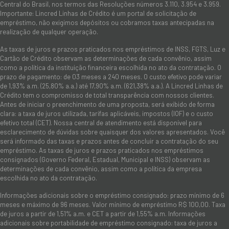
Central do Brasil, nos termos das Resoluções números 3.110, 3.954 e 3.959.
Importante: Lincred Linhas de Crédito é um portal de solicitação de
empréstimo, não exigimos depósitos ou cobramos taxas antecipadas na
realização de qualquer operação.
As taxas de juros e prazos praticados nos empréstimos de INSS, FGTS, Luz e
Cartão de Crédito observam as determinações de cada convênio, assim
como a política da instituição financeira escolhida no ato da contratação. O
prazo de pagamento: de 03 meses a 240 meses. O custo efetivo pode variar
de 1,93% a.m. (25,80% a.a.) até 17,90% a.m. (621,38% a.a.). A Lincred Linhas de
Crédito tem o compromisso de total transparência com nossos clientes.
Antes de iniciar o preenchimento de uma proposta, será exibido de forma
clara: a taxa de juros utilizada, tarifas aplicáveis, impostos (IOF) e o custo
efetivo total (CET). Nossa central de atendimento está disponível para
esclarecimento de dúvidas sobre quaisquer dos valores apresentados. Você
será informado das taxas e prazos antes de concluir a contratação do seu
empréstimo. As taxas de juros e prazos praticados nos empréstimos
consignados (Governo Federal, Estadual, Municipal e INSS) observam as
determinações de cada convênio, assim como a política da empresa
escolhida no ato da contratação.
Informações adicionais sobre o empréstimo consignado: prazo mínimo de 6
meses e máximo de 96 meses. Valor mínimo de empréstimo R$ 100,00. Taxa
de juros a partir de 1,51% a.m. e CET a partir de 1,55% a.m. Informações
adicionais sobre portabilidade de empréstimo consignado: taxa de juros a