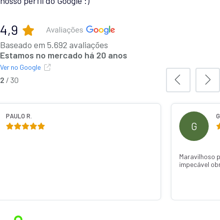
nosso perfil do Google :)
4,9
Baseado em 5.692 avaliações
Estamos no mercado há 20 anos
Ver no Google
2
/
30
PAULO R.
G
G
Maravilhoso 
impecável ob