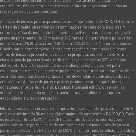
Importante: Lincred Linhas de Crédito é um portal de solicitação de
empréstimo, não exigimos depósitos ou cobramos taxas antecipadas na
realização de qualquer operação.
As taxas de juros e prazos praticados nos empréstimos de INSS, FGTS, Luz e
Cartão de Crédito observam as determinações de cada convênio, assim
como a política da instituição financeira escolhida no ato da contratação. O
prazo de pagamento: de 03 meses a 240 meses. O custo efetivo pode variar
de 1,93% a.m. (25,80% a.a.) até 17,90% a.m. (621,38% a.a.). A Lincred Linhas de
Crédito tem o compromisso de total transparência com nossos clientes.
Antes de iniciar o preenchimento de uma proposta, será exibido de forma
clara: a taxa de juros utilizada, tarifas aplicáveis, impostos (IOF) e o custo
efetivo total (CET). Nossa central de atendimento está disponível para
esclarecimento de dúvidas sobre quaisquer dos valores apresentados. Você
será informado das taxas e prazos antes de concluir a contratação do seu
empréstimo. As taxas de juros e prazos praticados nos empréstimos
consignados (Governo Federal, Estadual, Municipal e INSS) observam as
determinações de cada convênio, assim como a política da empresa
escolhida no ato da contratação.
Informações adicionais sobre o empréstimo consignado: prazo mínimo de 6
meses e máximo de 96 meses. Valor mínimo de empréstimo R$ 100,00. Taxa
de juros a partir de 1,51% a.m. e CET a partir de 1,55% a.m. Informações
adicionais sobre portabilidade de empréstimo consignado: taxa de juros a
partir de 1,55% a.m e CET a partir de 1,59% a.m. Informações adicionais sobre
antecipação saque-aniversário: taxa de juros a partir de 1,29% a.m e CET a