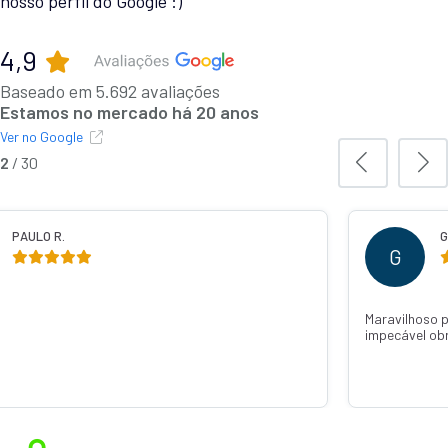
nosso perfil do Google :)
4,9
Baseado em 5.692 avaliações
Estamos no mercado há 20 anos
Ver no Google
2
/
30
PAULO R.
G
G
Maravilhoso 
impecável ob