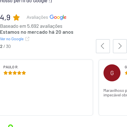
nosso perfil do Google :)
4,9
Baseado em 5.692 avaliações
Estamos no mercado há 20 anos
Ver no Google
2
/
30
PAULO R.
G
G
Maravilhoso 
impecável ob