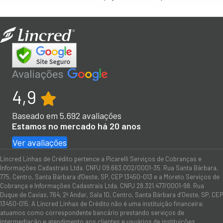
4,9
Baseado em
5.692
avaliações
Estamos no mercado há 20 anos
Ver avaliações
Lincred Linhas de Crédito pertence a Picarelli Serviços de Cobranças e
Informações Cadastrais Ltda. CNPJ 09.663.002/0001-35. Rua Santa Bárbara,
775, Centro, Santa Bárbara d'Oeste, SP, CEP 13450-013 e a Moreto Serviços de
Cobrança e Informações Cadastrais Ltda. CNPJ 28.321.477/0001-98. Rua
Duque de Caxias, 764, 2º Andar, Sala 10, Centro, Santa Bárbara d’Oeste, SP, CEP
13450-015. A Lincred Linhas de Crédito não é uma instituição financeira:
atuamos como correspondente bancário prestando serviços de
intermediação e atendimento aos clientes e usuários de instituições