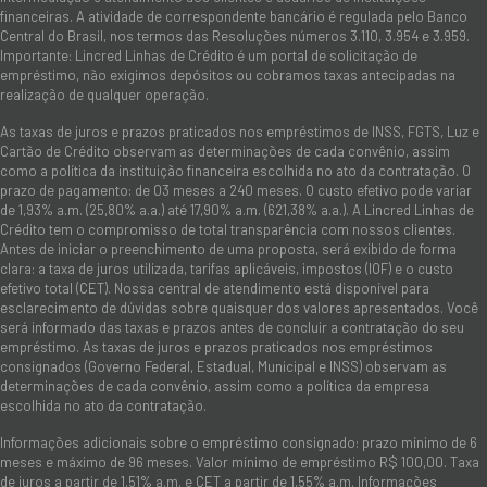
financeiras. A atividade de correspondente bancário é regulada pelo Banco
Central do Brasil, nos termos das Resoluções números 3.110, 3.954 e 3.959.
Importante: Lincred Linhas de Crédito é um portal de solicitação de
empréstimo, não exigimos depósitos ou cobramos taxas antecipadas na
realização de qualquer operação.
As taxas de juros e prazos praticados nos empréstimos de INSS, FGTS, Luz e
Cartão de Crédito observam as determinações de cada convênio, assim
como a política da instituição financeira escolhida no ato da contratação. O
prazo de pagamento: de 03 meses a 240 meses. O custo efetivo pode variar
de 1,93% a.m. (25,80% a.a.) até 17,90% a.m. (621,38% a.a.). A Lincred Linhas de
Crédito tem o compromisso de total transparência com nossos clientes.
Antes de iniciar o preenchimento de uma proposta, será exibido de forma
clara: a taxa de juros utilizada, tarifas aplicáveis, impostos (IOF) e o custo
efetivo total (CET). Nossa central de atendimento está disponível para
esclarecimento de dúvidas sobre quaisquer dos valores apresentados. Você
será informado das taxas e prazos antes de concluir a contratação do seu
empréstimo. As taxas de juros e prazos praticados nos empréstimos
consignados (Governo Federal, Estadual, Municipal e INSS) observam as
determinações de cada convênio, assim como a política da empresa
escolhida no ato da contratação.
Informações adicionais sobre o empréstimo consignado: prazo mínimo de 6
meses e máximo de 96 meses. Valor mínimo de empréstimo R$ 100,00. Taxa
de juros a partir de 1,51% a.m. e CET a partir de 1,55% a.m. Informações