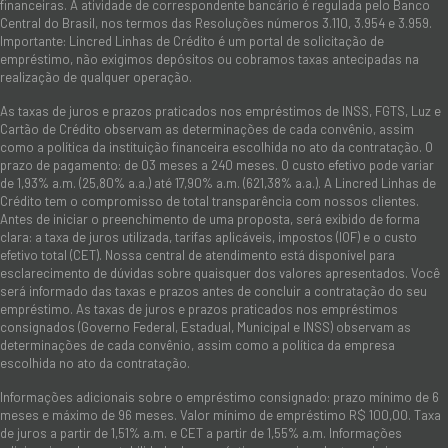
financeiras. A atividade de correspondente bancário é regulada pelo Banco
Central do Brasil, nos termos das Resoluções números 3.110, 3.954 e 3.959.
Importante: Lincred Linhas de Crédito é um portal de solicitação de
empréstimo, não exigimos depósitos ou cobramos taxas antecipadas na
realização de qualquer operação.
As taxas de juros e prazos praticados nos empréstimos de INSS, FGTS, Luz e
Cartão de Crédito observam as determinações de cada convênio, assim
como a política da instituição financeira escolhida no ato da contratação. O
prazo de pagamento: de 03 meses a 240 meses. O custo efetivo pode variar
de 1,93% a.m. (25,80% a.a.) até 17,90% a.m. (621,38% a.a.). A Lincred Linhas de
Crédito tem o compromisso de total transparência com nossos clientes.
Antes de iniciar o preenchimento de uma proposta, será exibido de forma
clara: a taxa de juros utilizada, tarifas aplicáveis, impostos (IOF) e o custo
efetivo total (CET). Nossa central de atendimento está disponível para
esclarecimento de dúvidas sobre quaisquer dos valores apresentados. Você
será informado das taxas e prazos antes de concluir a contratação do seu
empréstimo. As taxas de juros e prazos praticados nos empréstimos
consignados (Governo Federal, Estadual, Municipal e INSS) observam as
determinações de cada convênio, assim como a política da empresa
escolhida no ato da contratação.
Informações adicionais sobre o empréstimo consignado: prazo mínimo de 6
meses e máximo de 96 meses. Valor mínimo de empréstimo R$ 100,00. Taxa
de juros a partir de 1,51% a.m. e CET a partir de 1,55% a.m. Informações