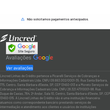
Não solicitamos pagamentos antecipados.
Ver avaliações
Lincred Linhas de Crédito pertence a Picarelli Serviços de Cobranças e
Informações Cadastrais Ltda. CNPJ 09.663.002/0001-35. Rua Santa Bárbara,
775, Centro, Santa Bárbara d'Oeste, SP, CEP 13450-013 e a Moreto Serviços de
Cobrança e Informações Cadastrais Ltda. CNPJ 28.321.477/0001-98. Rua
Duque de Caxias, 764, 2º Andar, Sala 10, Centro, Santa Bárbara d’Oeste, SP, CEP
13450-015. A Lincred Linhas de Crédito não é uma instituição financeira:
atuamos como correspondente bancário prestando serviços de
intermediação e atendimento aos clientes e usuários de instituições