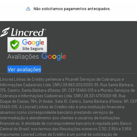
Não solicitamos pagamentos antecipados.
Ver avaliações
Lincred Linhas de Crédito pertence a Picarelli Serviços de Cobranças e
Informações Cadastrais Ltda. CNPJ 09.663.002/0001-35. Rua Santa Bárbara,
775, Centro, Santa Bárbara d'Oeste, SP, CEP 13450-013 e a Moreto Serviços de
Cobrança e Informações Cadastrais Ltda. CNPJ 28.321.477/0001-98. Rua
Duque de Caxias, 764, 2º Andar, Sala 10, Centro, Santa Bárbara d’Oeste, SP, CEP
13450-015. A Lincred Linhas de Crédito não é uma instituição financeira:
atuamos como correspondente bancário prestando serviços de
intermediação e atendimento aos clientes e usuários de instituições
financeiras. A atividade de correspondente bancário é regulada pelo Banco
Central do Brasil, nos termos das Resoluções números 3.110, 3.954 e 3.959.
Importante: Lincred Linhas de Crédito é um portal de solicitação de