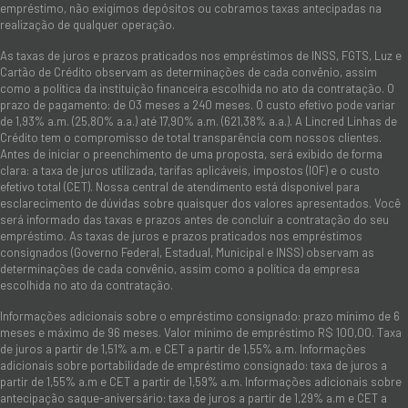
empréstimo, não exigimos depósitos ou cobramos taxas antecipadas na
realização de qualquer operação.
As taxas de juros e prazos praticados nos empréstimos de INSS, FGTS, Luz e
Cartão de Crédito observam as determinações de cada convênio, assim
como a política da instituição financeira escolhida no ato da contratação. O
prazo de pagamento: de 03 meses a 240 meses. O custo efetivo pode variar
de 1,93% a.m. (25,80% a.a.) até 17,90% a.m. (621,38% a.a.). A Lincred Linhas de
Crédito tem o compromisso de total transparência com nossos clientes.
Antes de iniciar o preenchimento de uma proposta, será exibido de forma
clara: a taxa de juros utilizada, tarifas aplicáveis, impostos (IOF) e o custo
efetivo total (CET). Nossa central de atendimento está disponível para
esclarecimento de dúvidas sobre quaisquer dos valores apresentados. Você
será informado das taxas e prazos antes de concluir a contratação do seu
empréstimo. As taxas de juros e prazos praticados nos empréstimos
consignados (Governo Federal, Estadual, Municipal e INSS) observam as
determinações de cada convênio, assim como a política da empresa
escolhida no ato da contratação.
Informações adicionais sobre o empréstimo consignado: prazo mínimo de 6
meses e máximo de 96 meses. Valor mínimo de empréstimo R$ 100,00. Taxa
de juros a partir de 1,51% a.m. e CET a partir de 1,55% a.m. Informações
adicionais sobre portabilidade de empréstimo consignado: taxa de juros a
partir de 1,55% a.m e CET a partir de 1,59% a.m. Informações adicionais sobre
antecipação saque-aniversário: taxa de juros a partir de 1,29% a.m e CET a