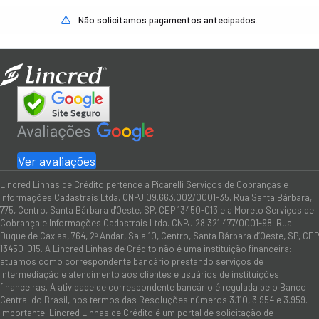
Não solicitamos pagamentos antecipados.
Ver avaliações
Lincred Linhas de Crédito pertence a Picarelli Serviços de Cobranças e
Informações Cadastrais Ltda. CNPJ 09.663.002/0001-35. Rua Santa Bárbara,
775, Centro, Santa Bárbara d'Oeste, SP, CEP 13450-013 e a Moreto Serviços de
Cobrança e Informações Cadastrais Ltda. CNPJ 28.321.477/0001-98. Rua
Duque de Caxias, 764, 2º Andar, Sala 10, Centro, Santa Bárbara d’Oeste, SP, CEP
13450-015. A Lincred Linhas de Crédito não é uma instituição financeira:
atuamos como correspondente bancário prestando serviços de
intermediação e atendimento aos clientes e usuários de instituições
financeiras. A atividade de correspondente bancário é regulada pelo Banco
Central do Brasil, nos termos das Resoluções números 3.110, 3.954 e 3.959.
Importante: Lincred Linhas de Crédito é um portal de solicitação de