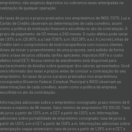
empréstimo, não exigimos depósitos ou cobramos taxas antecipadas na
realização de qualquer operação.
As taxas de juros e prazos praticados nos empréstimos de INSS, FGTS, Luz e
Cartão de Crédito observam as determinações de cada convênio, assim
como a política da instituição financeira escolhida no ato da contratação. O
prazo de pagamento: de 03 meses a 240 meses. O custo efetivo pode variar
de 1,93% a.m. (25,80% a.a.) até 17,90% a.m. (621,38% a.a.). A Lincred Linhas de
Crédito tem o compromisso de total transparência com nossos clientes.
Antes de iniciar o preenchimento de uma proposta, será exibido de forma
clara: a taxa de juros utilizada, tarifas aplicáveis, impostos (IOF) e o custo
efetivo total (CET). Nossa central de atendimento está disponível para
esclarecimento de dúvidas sobre quaisquer dos valores apresentados. Você
será informado das taxas e prazos antes de concluir a contratação do seu
empréstimo. As taxas de juros e prazos praticados nos empréstimos
consignados (Governo Federal, Estadual, Municipal e INSS) observam as
determinações de cada convênio, assim como a política da empresa
escolhida no ato da contratação.
Informações adicionais sobre o empréstimo consignado: prazo mínimo de 6
meses e máximo de 96 meses. Valor mínimo de empréstimo R$ 100,00. Taxa
de juros a partir de 1,51% a.m. e CET a partir de 1,55% a.m. Informações
adicionais sobre portabilidade de empréstimo consignado: taxa de juros a
partir de 1,55% a.m e CET a partir de 1,59% a.m. Informações adicionais sobre
antecipação saque-aniversário: taxa de juros a partir de 1,29% a.m e CET a