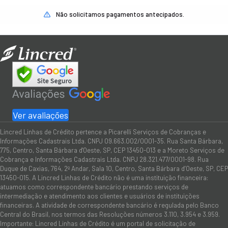
Não solicitamos pagamentos antecipados.
Ver avaliações
Lincred Linhas de Crédito pertence a Picarelli Serviços de Cobranças e
Informações Cadastrais Ltda. CNPJ 09.663.002/0001-35. Rua Santa Bárbara,
775, Centro, Santa Bárbara d'Oeste, SP, CEP 13450-013 e a Moreto Serviços de
Cobrança e Informações Cadastrais Ltda. CNPJ 28.321.477/0001-98. Rua
Duque de Caxias, 764, 2º Andar, Sala 10, Centro, Santa Bárbara d’Oeste, SP, CEP
13450-015. A Lincred Linhas de Crédito não é uma instituição financeira:
atuamos como correspondente bancário prestando serviços de
intermediação e atendimento aos clientes e usuários de instituições
financeiras. A atividade de correspondente bancário é regulada pelo Banco
Central do Brasil, nos termos das Resoluções números 3.110, 3.954 e 3.959.
Importante: Lincred Linhas de Crédito é um portal de solicitação de