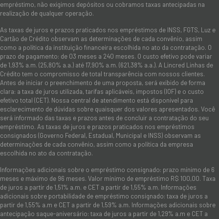
empréstimo, não exigimos depósitos ou cobramos taxas antecipadas na
realização de qualquer operação.
As taxas de juros e prazos praticados nos empréstimos de INSS, FGTS, Luz e
Cartão de Crédito observam as determinações de cada convênio, assim
como a política da instituição financeira escolhida no ato da contratação. O
prazo de pagamento: de 03 meses a 240 meses. O custo efetivo pode variar
de 1,93% a.m. (25,80% a.a.) até 17,90% a.m. (621,38% a.a.). A Lincred Linhas de
Crédito tem o compromisso de total transparência com nossos clientes.
Antes de iniciar o preenchimento de uma proposta, será exibido de forma
clara: a taxa de juros utilizada, tarifas aplicáveis, impostos (IOF) e o custo
efetivo total (CET). Nossa central de atendimento está disponível para
esclarecimento de dúvidas sobre quaisquer dos valores apresentados. Você
será informado das taxas e prazos antes de concluir a contratação do seu
empréstimo. As taxas de juros e prazos praticados nos empréstimos
consignados (Governo Federal, Estadual, Municipal e INSS) observam as
determinações de cada convênio, assim como a política da empresa
escolhida no ato da contratação.
Informações adicionais sobre o empréstimo consignado: prazo mínimo de 6
meses e máximo de 96 meses. Valor mínimo de empréstimo R$ 100,00. Taxa
de juros a partir de 1,51% a.m. e CET a partir de 1,55% a.m. Informações
adicionais sobre portabilidade de empréstimo consignado: taxa de juros a
partir de 1,55% a.m e CET a partir de 1,59% a.m. Informações adicionais sobre
antecipação saque-aniversário: taxa de juros a partir de 1,29% a.m e CET a