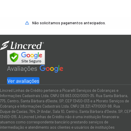
Não solicitamos pagamentos antecipados.
Ver avaliações
Lincred Linhas de Crédito pertence a Picarelli Serviços de Cobranças e
Informações Cadastrais Ltda. CNPJ 09.663.002/0001-35. Rua Santa Bárbara,
775, Centro, Santa Bárbara d'Oeste, SP, CEP 13450-013 e a Moreto Serviços de
Cobrança e Informações Cadastrais Ltda. CNPJ 28.321.477/0001-98. Rua
Duque de Caxias, 764, 2º Andar, Sala 10, Centro, Santa Bárbara d’Oeste, SP, CEP
13450-015. A Lincred Linhas de Crédito não é uma instituição financeira:
atuamos como correspondente bancário prestando serviços de
intermediação e atendimento aos clientes e usuários de instituições