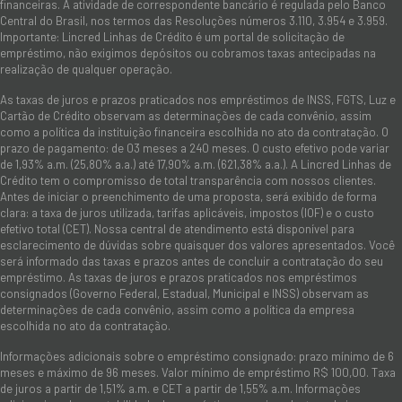
financeiras. A atividade de correspondente bancário é regulada pelo Banco
Central do Brasil, nos termos das Resoluções números 3.110, 3.954 e 3.959.
Importante: Lincred Linhas de Crédito é um portal de solicitação de
empréstimo, não exigimos depósitos ou cobramos taxas antecipadas na
realização de qualquer operação.
As taxas de juros e prazos praticados nos empréstimos de INSS, FGTS, Luz e
Cartão de Crédito observam as determinações de cada convênio, assim
como a política da instituição financeira escolhida no ato da contratação. O
prazo de pagamento: de 03 meses a 240 meses. O custo efetivo pode variar
de 1,93% a.m. (25,80% a.a.) até 17,90% a.m. (621,38% a.a.). A Lincred Linhas de
Crédito tem o compromisso de total transparência com nossos clientes.
Antes de iniciar o preenchimento de uma proposta, será exibido de forma
clara: a taxa de juros utilizada, tarifas aplicáveis, impostos (IOF) e o custo
efetivo total (CET). Nossa central de atendimento está disponível para
esclarecimento de dúvidas sobre quaisquer dos valores apresentados. Você
será informado das taxas e prazos antes de concluir a contratação do seu
empréstimo. As taxas de juros e prazos praticados nos empréstimos
consignados (Governo Federal, Estadual, Municipal e INSS) observam as
determinações de cada convênio, assim como a política da empresa
escolhida no ato da contratação.
Informações adicionais sobre o empréstimo consignado: prazo mínimo de 6
meses e máximo de 96 meses. Valor mínimo de empréstimo R$ 100,00. Taxa
de juros a partir de 1,51% a.m. e CET a partir de 1,55% a.m. Informações