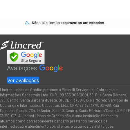
Não solicitamos pagamentos antecipados.
Ver avaliações
Lincred Linhas de Crédito pertence a Picarelli Serviços de Cobranças e
Informações Cadastrais Ltda. CNPJ 09.663.002/0001-35. Rua Santa Bárbara,
775, Centro, Santa Bárbara d'Oeste, SP, CEP 13450-013 e a Moreto Serviços de
Cobrança e Informações Cadastrais Ltda. CNPJ 28.321.477/0001-98. Rua
Duque de Caxias, 764, 2º Andar, Sala 10, Centro, Santa Bárbara d’Oeste, SP, CEP
13450-015. A Lincred Linhas de Crédito não é uma instituição financeira:
atuamos como correspondente bancário prestando serviços de
intermediação e atendimento aos clientes e usuários de instituições