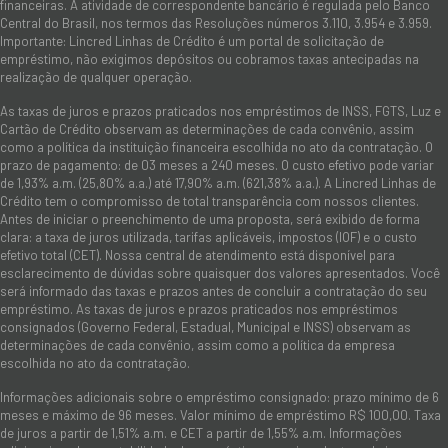
financeiras. A atividade de correspondente bancário é regulada pelo Banco
Central do Brasil, nos termos das Resoluções números 3.110, 3.954 e 3.959.
Importante: Lincred Linhas de Crédito é um portal de solicitação de
empréstimo, não exigimos depósitos ou cobramos taxas antecipadas na
realização de qualquer operação.
As taxas de juros e prazos praticados nos empréstimos de INSS, FGTS, Luz e
Cartão de Crédito observam as determinações de cada convênio, assim
como a política da instituição financeira escolhida no ato da contratação. O
prazo de pagamento: de 03 meses a 240 meses. O custo efetivo pode variar
de 1,93% a.m. (25,80% a.a.) até 17,90% a.m. (621,38% a.a.). A Lincred Linhas de
Crédito tem o compromisso de total transparência com nossos clientes.
Antes de iniciar o preenchimento de uma proposta, será exibido de forma
clara: a taxa de juros utilizada, tarifas aplicáveis, impostos (IOF) e o custo
efetivo total (CET). Nossa central de atendimento está disponível para
esclarecimento de dúvidas sobre quaisquer dos valores apresentados. Você
será informado das taxas e prazos antes de concluir a contratação do seu
empréstimo. As taxas de juros e prazos praticados nos empréstimos
consignados (Governo Federal, Estadual, Municipal e INSS) observam as
determinações de cada convênio, assim como a política da empresa
escolhida no ato da contratação.
Informações adicionais sobre o empréstimo consignado: prazo mínimo de 6
meses e máximo de 96 meses. Valor mínimo de empréstimo R$ 100,00. Taxa
de juros a partir de 1,51% a.m. e CET a partir de 1,55% a.m. Informações