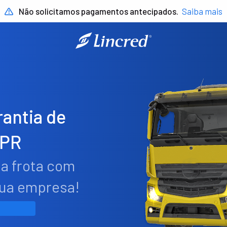
Não solicitamos pagamentos antecipados.
Saiba mais
antia de
 PR
ua frota com
sua empresa!