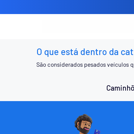
O que está dentro da ca
São considerados pesados veículos q
Caminhõ