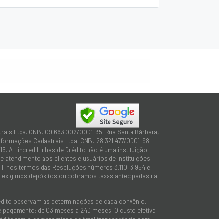
trais Ltda. CNPJ 09.663.002/0001-35. Rua Santa Bárbara,
Informações Cadastrais Ltda. CNPJ 28.321.477/0001-98.
15. A Lincred Linhas de Crédito não é uma instituição
 atendimento aos clientes e usuários de instituições
sil, nos termos das Resoluções números 3.110, 3.954 e
não exigimos depósitos ou cobramos taxas antecipadas na
rédito observam as determinações de cada convênio,
 de pagamento: de 03 meses a 240 meses. O custo efetivo
e Crédito tem o compromisso de total transparência com