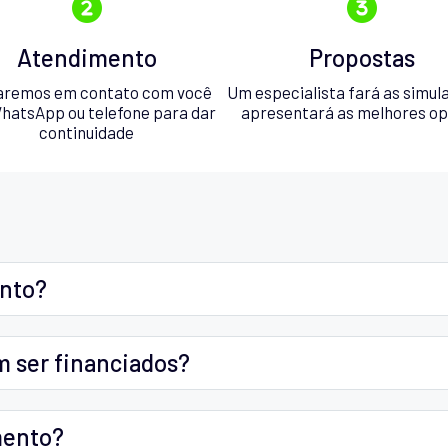
Atendimento
Propostas
aremos em contato com você
Um especialista fará as simul
hatsApp ou telefone para dar
apresentará as melhores o
continuidade
ento?
m ser financiados?
mento?