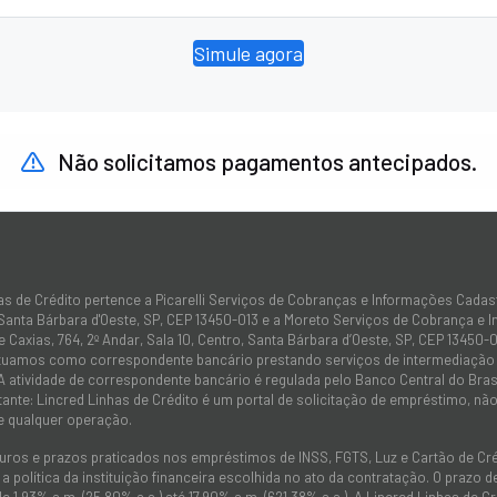
Simule agora
Não solicitamos pagamentos antecipados.
as de Crédito pertence a Picarelli Serviços de Cobranças e Informações Cadas
 Santa Bárbara d'Oeste, SP, CEP 13450-013 e a Moreto Serviços de Cobrança e 
 Caxias, 764, 2º Andar, Sala 10, Centro, Santa Bárbara d’Oeste, SP, CEP 13450-0
atuamos como correspondente bancário prestando serviços de intermediação e
 A atividade de correspondente bancário é regulada pelo Banco Central do Bra
tante: Lincred Linhas de Crédito é um portal de solicitação de empréstimo, 
e qualquer operação.
juros e prazos praticados nos empréstimos de INSS, FGTS, Luz e Cartão de C
 política da instituição financeira escolhida no ato da contratação. O prazo
de 1,93% a.m. (25,80% a.a.) até 17,90% a.m. (621,38% a.a.). A Lincred Linhas d