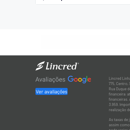
Lincred Linh
775, Centro,
Rua Duque de
Ver avaliações
financeira: 
financeiras.
3.959. Impor
realização d
As taxas de 
assim como a
pode variar 