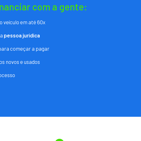
inanciar com a gente:
o veículo em até 60x
ra
pessoa jurídica
 para começar a pagar
os novos e usados
ocesso