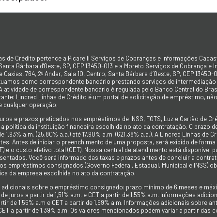
as de Crédito pertence a Picarelli Serviços de Cobranças e Informações Cadas
 Santa Bárbara d'Oeste, SP, CEP 13450-013 e a Moreto Serviços de Cobrança e 
 Caxias, 764, 2º Andar, Sala 10, Centro, Santa Bárbara d’Oeste, SP, CEP 13450-0
atuamos como correspondente bancário prestando serviços de intermediação e
 A atividade de correspondente bancário é regulada pelo Banco Central do Bra
tante: Lincred Linhas de Crédito é um portal de solicitação de empréstimo, 
e qualquer operação.
juros e prazos praticados nos empréstimos de INSS, FGTS, Luz e Cartão de C
 política da instituição financeira escolhida no ato da contratação. O prazo
de 1,93% a.m. (25,80% a.a.) até 17,90% a.m. (621,38% a.a.). A Lincred Linhas d
es. Antes de iniciar o preenchimento de uma proposta, será exibido de forma cla
F) e o custo efetivo total (CET). Nossa central de atendimento está disponível
sentados. Você será informado das taxas e prazos antes de concluir a contra
nos empréstimos consignados (Governo Federal, Estadual, Municipal e INSS) 
ica da empresa escolhida no ato da contratação.
 adicionais sobre o empréstimo consignado: prazo mínimo de 6 meses e máx
 de juros a partir de 1,51% a.m. e CET a partir de 1,55% a.m. Informações adic
artir de 1,55% a.m e CET a partir de 1,59% a.m. Informações adicionais sobre an
CET a partir de 1,39% a.m. Os valores mencionados podem variar a partir da