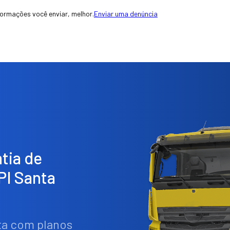
formações você enviar, melhor.
Enviar uma denúncia
tia de
PI Santa
ta com planos