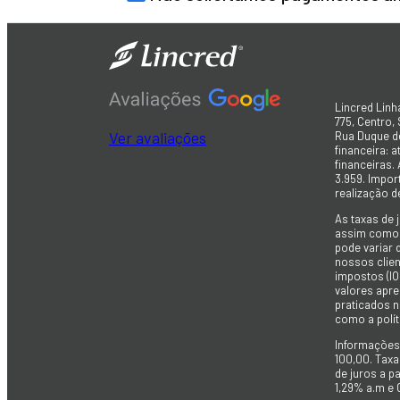
Lincred Linh
775, Centro,
Ver avaliações
Rua Duque de
financeira: 
financeiras.
3.959. Impor
realização d
As taxas de 
assim como a
pode variar 
nossos client
impostos (IO
valores apre
praticados 
como a polít
Informações
100,00. Taxa
de juros a p
1,29% a.m e 