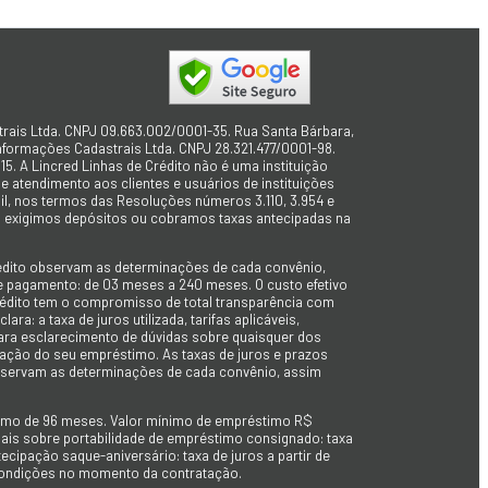
trais Ltda. CNPJ 09.663.002/0001-35. Rua Santa Bárbara,
Informações Cadastrais Ltda. CNPJ 28.321.477/0001-98.
15. A Lincred Linhas de Crédito não é uma instituição
 atendimento aos clientes e usuários de instituições
sil, nos termos das Resoluções números 3.110, 3.954 e
não exigimos depósitos ou cobramos taxas antecipadas na
rédito observam as determinações de cada convênio,
 de pagamento: de 03 meses a 240 meses. O custo efetivo
e Crédito tem o compromisso de total transparência com
ra: a taxa de juros utilizada, tarifas aplicáveis,
 para esclarecimento de dúvidas sobre quaisquer dos
tação do seu empréstimo. As taxas de juros e prazos
observam as determinações de cada convênio, assim
imo de 96 meses. Valor mínimo de empréstimo R$
ionais sobre portabilidade de empréstimo consignado: taxa
tecipação saque-aniversário: taxa de juros a partir de
s condições no momento da contratação.