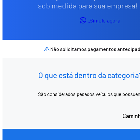
sob medida para sua empresa!
Simule agora
Não solicitamos pagamentos antecipad
O que está dentro da categoria
São considerados pesados veículos que possuem 
Caminh