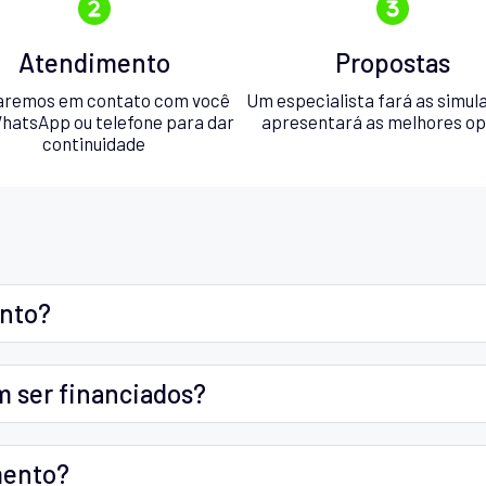
Atendimento
Propostas
aremos em contato com você
Um especialista fará as simul
hatsApp ou telefone para dar
apresentará as melhores o
continuidade
ento?
m ser financiados?
mento?