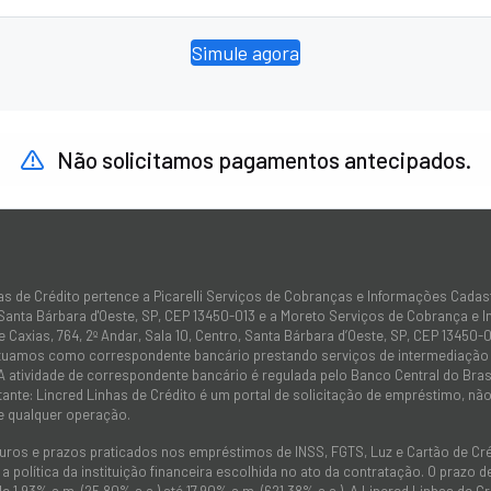
Simule agora
Não solicitamos pagamentos antecipados.
as de Crédito pertence a Picarelli Serviços de Cobranças e Informações Cadas
 Santa Bárbara d'Oeste, SP, CEP 13450-013 e a Moreto Serviços de Cobrança e 
 Caxias, 764, 2º Andar, Sala 10, Centro, Santa Bárbara d’Oeste, SP, CEP 13450-0
atuamos como correspondente bancário prestando serviços de intermediação e
 A atividade de correspondente bancário é regulada pelo Banco Central do Bra
tante: Lincred Linhas de Crédito é um portal de solicitação de empréstimo, 
e qualquer operação.
juros e prazos praticados nos empréstimos de INSS, FGTS, Luz e Cartão de C
 política da instituição financeira escolhida no ato da contratação. O prazo
de 1,93% a.m. (25,80% a.a.) até 17,90% a.m. (621,38% a.a.). A Lincred Linhas d