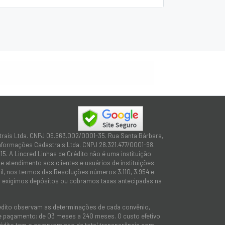
trais Ltda. CNPJ 09.663.002/0001-35. Rua Santa Bárbara,
Informações Cadastrais Ltda. CNPJ 28.321.477/0001-98.
15. A Lincred Linhas de Crédito não é uma instituição
 atendimento aos clientes e usuários de instituições
sil, nos termos das Resoluções números 3.110, 3.954 e
não exigimos depósitos ou cobramos taxas antecipadas na
rédito observam as determinações de cada convênio,
 de pagamento: de 03 meses a 240 meses. O custo efetivo
e Crédito tem o compromisso de total transparência com