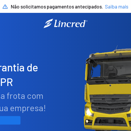
Não solicitamos pagamentos antecipados.
Saiba mais
antia de
 PR
ua frota com
sua empresa!