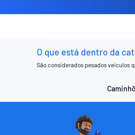
O que está dentro da ca
São considerados pesados veículos q
Caminhõ