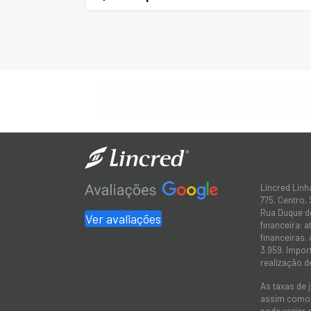
Lincred Linh
775, Centro,
Rua Duque de
Ver avaliações
financeira: 
financeiras.
3.959. Impor
realização d
As taxas de 
assim como a
pode variar 