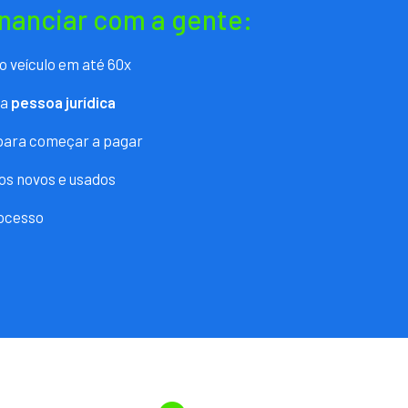
inanciar com a gente:
o veículo em até 60x
ra
pessoa jurídica
 para começar a pagar
os novos e usados
ocesso