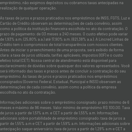
empréstimo, não exigimos depósitos ou cobramos taxas antecipadas na
realização de qualquer operação.
As taxas de juros e prazos praticados nos empréstimos de INSS, FGTS, Luz e
Cartão de Crédito observam as determinações de cada convênio, assim
como a política da instituição financeira escolhida no ato da contratação. O
prazo de pagamento: de 03 meses a 240 meses. O custo efetivo pode variar
de 1,93% a.m. (25,80% a.a.) até 17,90% a.m. (621,38% a.a.). A Lincred Linhas de
Crédito tem o compromisso de total transparência com nossos clientes.
Antes de iniciar o preenchimento de uma proposta, será exibido de forma
clara: a taxa de juros utilizada, tarifas aplicáveis, impostos (IOF) e o custo
efetivo total (CET). Nossa central de atendimento está disponível para
esclarecimento de dúvidas sobre quaisquer dos valores apresentados. Você
será informado das taxas e prazos antes de concluir a contratação do seu
empréstimo. As taxas de juros e prazos praticados nos empréstimos
consignados (Governo Federal, Estadual, Municipal e INSS) observam as
determinações de cada convênio, assim como a política da empresa
escolhida no ato da contratação.
Informações adicionais sobre o empréstimo consignado: prazo mínimo de 6
meses e máximo de 96 meses. Valor mínimo de empréstimo R$ 100,00. Taxa
de juros a partir de 1,51% a.m. e CET a partir de 1,55% a.m. Informações
adicionais sobre portabilidade de empréstimo consignado: taxa de juros a
partir de 1,55% a.m e CET a partir de 1,59% a.m. Informações adicionais sobre
antecipação saque-aniversário: taxa de juros a partir de 1,29% a.m e CET a