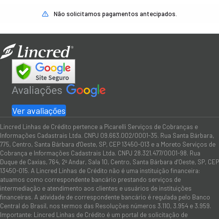
Não solicitamos pagamentos antecipados.
Ver avaliações
Lincred Linhas de Crédito pertence a Picarelli Serviços de Cobranças e
Informações Cadastrais Ltda. CNPJ 09.663.002/0001-35. Rua Santa Bárbara,
775, Centro, Santa Bárbara d'Oeste, SP, CEP 13450-013 e a Moreto Serviços de
Cobrança e Informações Cadastrais Ltda. CNPJ 28.321.477/0001-98. Rua
Duque de Caxias, 764, 2º Andar, Sala 10, Centro, Santa Bárbara d’Oeste, SP, CEP
13450-015. A Lincred Linhas de Crédito não é uma instituição financeira:
atuamos como correspondente bancário prestando serviços de
intermediação e atendimento aos clientes e usuários de instituições
financeiras. A atividade de correspondente bancário é regulada pelo Banco
Central do Brasil, nos termos das Resoluções números 3.110, 3.954 e 3.959.
Importante: Lincred Linhas de Crédito é um portal de solicitação de