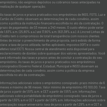
empréstimo, não exigimos depósitos ou cobramos taxas antecipadas na
realização de qualquer operação.
As taxas de juros e prazos praticados nos empréstimos de INSS, FGTS, Luz e
Cartão de Crédito observam as determinações de cada convênio, assim
como a política da instituição financeira escolhida no ato da contratação. O
prazo de pagamento: de 03 meses a 240 meses. O custo efetivo pode variar
de 1,93% a.m. (25,80% a.a.) até 17,90% a.m. (621,38% a.a.). A Lincred Linhas de
Crédito tem o compromisso de total transparência com nossos clientes.
Antes de iniciar o preenchimento de uma proposta, será exibido de forma
clara: a taxa de juros utilizada, tarifas aplicáveis, impostos (IOF) e o custo
efetivo total (CET). Nossa central de atendimento está disponível para
esclarecimento de dúvidas sobre quaisquer dos valores apresentados. Você
será informado das taxas e prazos antes de concluir a contratação do seu
empréstimo. As taxas de juros e prazos praticados nos empréstimos
consignados (Governo Federal, Estadual, Municipal e INSS) observam as
determinações de cada convênio, assim como a política da empresa
escolhida no ato da contratação.
Informações adicionais sobre o empréstimo consignado: prazo mínimo de 6
meses e máximo de 96 meses. Valor mínimo de empréstimo R$ 100,00. Taxa
de juros a partir de 1,51% a.m. e CET a partir de 1,55% a.m. Informações
adicionais sobre portabilidade de empréstimo consignado: taxa de juros a
partir de 1,55% a.m e CET a partir de 1,59% a.m. Informações adicionais sobre
antecipação saque-aniversário: taxa de juros a partir de 1,29% a.m e CET a