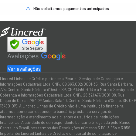
Não solicitamos pagamentos antecipados.
Ver avaliações
Lincred Linhas de Crédito pertence a Picarelli Serviços de Cobranças e
Informações Cadastrais Ltda. CNPJ 09.663.002/0001-35. Rua Santa Bárbara,
775, Centro, Santa Bárbara d'Oeste, SP, CEP 13450-013 e a Moreto Serviços de
Cobrança e Informações Cadastrais Ltda. CNPJ 28.321.477/0001-98. Rua
Duque de Caxias, 764, 2º Andar, Sala 10, Centro, Santa Bárbara d’Oeste, SP, CEP
13450-015. A Lincred Linhas de Crédito não é uma instituição financeira:
atuamos como correspondente bancário prestando serviços de
intermediação e atendimento aos clientes e usuários de instituições
financeiras. A atividade de correspondente bancário é regulada pelo Banco
Central do Brasil, nos termos das Resoluções números 3.110, 3.954 e 3.959.
Importante: Lincred Linhas de Crédito é um portal de solicitação de