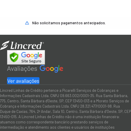
Não solicitamos pagamentos antecipados.
Ver avaliações
Lincred Linhas de Crédito pertence a Picarelli Serviços de Cobranças e
Informações Cadastrais Ltda. CNPJ 09.663.002/0001-35. Rua Santa Bárbara,
775, Centro, Santa Bárbara d'Oeste, SP, CEP 13450-013 e a Moreto Serviços de
Cobrança e Informações Cadastrais Ltda. CNPJ 28.321.477/0001-98. Rua
Duque de Caxias, 764, 2º Andar, Sala 10, Centro, Santa Bárbara d’Oeste, SP, CEP
13450-015. A Lincred Linhas de Crédito não é uma instituição financeira:
atuamos como correspondente bancário prestando serviços de
intermediação e atendimento aos clientes e usuários de instituições