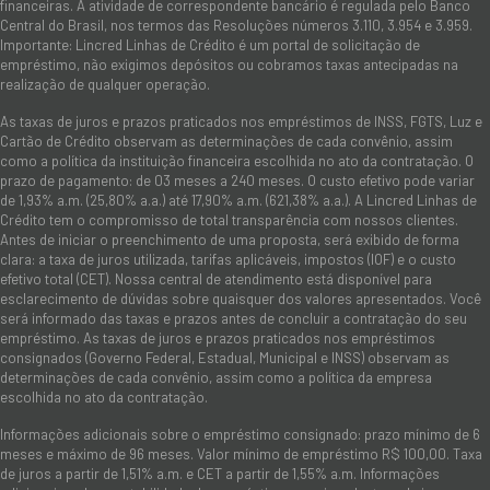
financeiras. A atividade de correspondente bancário é regulada pelo Banco
Central do Brasil, nos termos das Resoluções números 3.110, 3.954 e 3.959.
Importante: Lincred Linhas de Crédito é um portal de solicitação de
empréstimo, não exigimos depósitos ou cobramos taxas antecipadas na
realização de qualquer operação.
As taxas de juros e prazos praticados nos empréstimos de INSS, FGTS, Luz e
Cartão de Crédito observam as determinações de cada convênio, assim
como a política da instituição financeira escolhida no ato da contratação. O
prazo de pagamento: de 03 meses a 240 meses. O custo efetivo pode variar
de 1,93% a.m. (25,80% a.a.) até 17,90% a.m. (621,38% a.a.). A Lincred Linhas de
Crédito tem o compromisso de total transparência com nossos clientes.
Antes de iniciar o preenchimento de uma proposta, será exibido de forma
clara: a taxa de juros utilizada, tarifas aplicáveis, impostos (IOF) e o custo
efetivo total (CET). Nossa central de atendimento está disponível para
esclarecimento de dúvidas sobre quaisquer dos valores apresentados. Você
será informado das taxas e prazos antes de concluir a contratação do seu
empréstimo. As taxas de juros e prazos praticados nos empréstimos
consignados (Governo Federal, Estadual, Municipal e INSS) observam as
determinações de cada convênio, assim como a política da empresa
escolhida no ato da contratação.
Informações adicionais sobre o empréstimo consignado: prazo mínimo de 6
meses e máximo de 96 meses. Valor mínimo de empréstimo R$ 100,00. Taxa
de juros a partir de 1,51% a.m. e CET a partir de 1,55% a.m. Informações