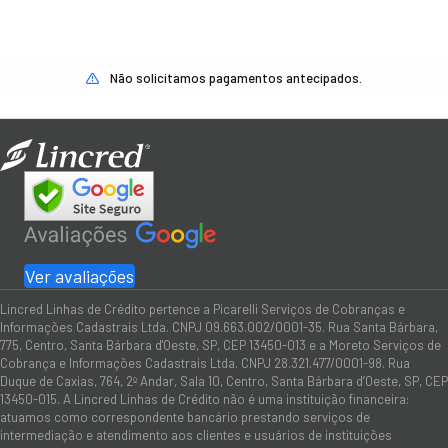
Não solicitamos pagamentos antecipados.
Ver avaliações
Lincred Linhas de Crédito pertence a Picarelli Serviços de Cobranças e
Informações Cadastrais Ltda. CNPJ 09.663.002/0001-35. Rua Santa Bárbara,
775, Centro, Santa Bárbara d'Oeste, SP, CEP 13450-013 e a Moreto Serviços de
Cobrança e Informações Cadastrais Ltda. CNPJ 28.321.477/0001-98. Rua
Duque de Caxias, 764, 2º Andar, Sala 10, Centro, Santa Bárbara d’Oeste, SP, CEP
13450-015. A Lincred Linhas de Crédito não é uma instituição financeira:
atuamos como correspondente bancário prestando serviços de
intermediação e atendimento aos clientes e usuários de instituições