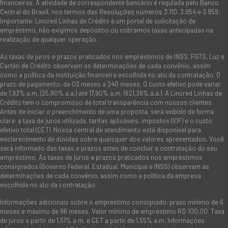
financeiras. A atividade de correspondente bancário é regulada pelo Banco
Central do Brasil, nos termos das Resoluções números 3.110, 3.954 e 3.959.
Importante: Lincred Linhas de Crédito é um portal de solicitação de
empréstimo, não exigimos depósitos ou cobramos taxas antecipadas na
realização de qualquer operação.
As taxas de juros e prazos praticados nos empréstimos de INSS, FGTS, Luz e
Cartão de Crédito observam as determinações de cada convênio, assim
como a política da instituição financeira escolhida no ato da contratação. O
prazo de pagamento: de 03 meses a 240 meses. O custo efetivo pode variar
de 1,93% a.m. (25,80% a.a.) até 17,90% a.m. (621,38% a.a.). A Lincred Linhas de
Crédito tem o compromisso de total transparência com nossos clientes.
Antes de iniciar o preenchimento de uma proposta, será exibido de forma
clara: a taxa de juros utilizada, tarifas aplicáveis, impostos (IOF) e o custo
efetivo total (CET). Nossa central de atendimento está disponível para
esclarecimento de dúvidas sobre quaisquer dos valores apresentados. Você
será informado das taxas e prazos antes de concluir a contratação do seu
empréstimo. As taxas de juros e prazos praticados nos empréstimos
consignados (Governo Federal, Estadual, Municipal e INSS) observam as
determinações de cada convênio, assim como a política da empresa
escolhida no ato da contratação.
Informações adicionais sobre o empréstimo consignado: prazo mínimo de 6
meses e máximo de 96 meses. Valor mínimo de empréstimo R$ 100,00. Taxa
de juros a partir de 1,51% a.m. e CET a partir de 1,55% a.m. Informações