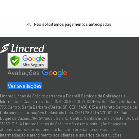
Não solicitamos pagamentos antecipados.
Ver avaliações
Lincred Linhas de Crédito pertence a Picarelli Serviços de Cobranças e
Informações Cadastrais Ltda. CNPJ 09.663.002/0001-35. Rua Santa Bárbara,
775, Centro, Santa Bárbara d'Oeste, SP, CEP 13450-013 e a Moreto Serviços de
Cobrança e Informações Cadastrais Ltda. CNPJ 28.321.477/0001-98. Rua
Duque de Caxias, 764, 2º Andar, Sala 10, Centro, Santa Bárbara d’Oeste, SP, CEP
13450-015. A Lincred Linhas de Crédito não é uma instituição financeira:
atuamos como correspondente bancário prestando serviços de
intermediação e atendimento aos clientes e usuários de instituições