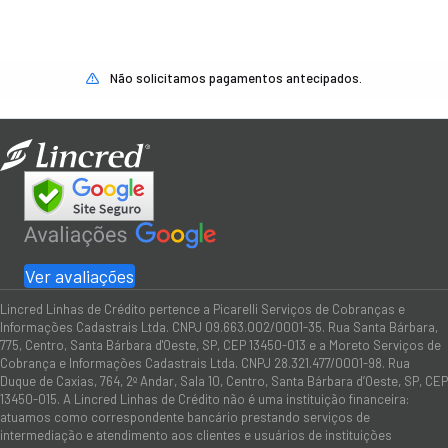
Não solicitamos pagamentos antecipados.
Ver avaliações
Lincred Linhas de Crédito pertence a Picarelli Serviços de Cobranças e
Informações Cadastrais Ltda. CNPJ 09.663.002/0001-35. Rua Santa Bárbara,
775, Centro, Santa Bárbara d'Oeste, SP, CEP 13450-013 e a Moreto Serviços de
Cobrança e Informações Cadastrais Ltda. CNPJ 28.321.477/0001-98. Rua
Duque de Caxias, 764, 2º Andar, Sala 10, Centro, Santa Bárbara d’Oeste, SP, CEP
13450-015. A Lincred Linhas de Crédito não é uma instituição financeira:
atuamos como correspondente bancário prestando serviços de
intermediação e atendimento aos clientes e usuários de instituições