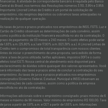
financeiras. A atividade de correspondente bancário é regulada pelo Banco
Central do Brasil, nos termos das Resoluções números 3.110, 3.954 e 3.959.
Importante: Lincred Linhas de Crédito é um portal de solicitação de
empréstimo, não exigimos depósitos ou cobramos taxas antecipadas na
realização de qualquer operação.
As taxas de juros e prazos praticados nos empréstimos de INSS, FGTS, Luz e
Cartão de Crédito observam as determinações de cada convênio, assim
como a política da instituição financeira escolhida no ato da contratação. O
prazo de pagamento: de 03 meses a 240 meses. O custo efetivo pode variar
de 1,93% a.m. (25,80% a.a.) até 17,90% a.m. (621,38% a.a.). A Lincred Linhas de
Crédito tem o compromisso de total transparência com nossos clientes.
Antes de iniciar o preenchimento de uma proposta, será exibido de forma
clara: a taxa de juros utilizada, tarifas aplicáveis, impostos (IOF) e o custo
efetivo total (CET). Nossa central de atendimento está disponível para
esclarecimento de dúvidas sobre quaisquer dos valores apresentados. Você
será informado das taxas e prazos antes de concluir a contratação do seu
empréstimo. As taxas de juros e prazos praticados nos empréstimos
consignados (Governo Federal, Estadual, Municipal e INSS) observam as
determinações de cada convênio, assim como a política da empresa
escolhida no ato da contratação.
Informações adicionais sobre o empréstimo consignado: prazo mínimo de 6
meses e máximo de 96 meses. Valor mínimo de empréstimo R$ 100,00. Taxa
de juros a partir de 1,51% a.m. e CET a partir de 1,55% a.m. Informações