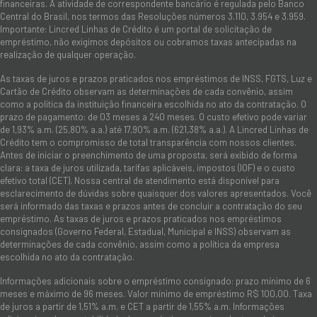
financeiras. A atividade de correspondente bancário é regulada pelo Banco
Central do Brasil, nos termos das Resoluções números 3.110, 3.954 e 3.959.
Importante: Lincred Linhas de Crédito é um portal de solicitação de
empréstimo, não exigimos depósitos ou cobramos taxas antecipadas na
realização de qualquer operação.
As taxas de juros e prazos praticados nos empréstimos de INSS, FGTS, Luz e
Cartão de Crédito observam as determinações de cada convênio, assim
como a política da instituição financeira escolhida no ato da contratação. O
prazo de pagamento: de 03 meses a 240 meses. O custo efetivo pode variar
de 1,93% a.m. (25,80% a.a.) até 17,90% a.m. (621,38% a.a.). A Lincred Linhas de
Crédito tem o compromisso de total transparência com nossos clientes.
Antes de iniciar o preenchimento de uma proposta, será exibido de forma
clara: a taxa de juros utilizada, tarifas aplicáveis, impostos (IOF) e o custo
efetivo total (CET). Nossa central de atendimento está disponível para
esclarecimento de dúvidas sobre quaisquer dos valores apresentados. Você
será informado das taxas e prazos antes de concluir a contratação do seu
empréstimo. As taxas de juros e prazos praticados nos empréstimos
consignados (Governo Federal, Estadual, Municipal e INSS) observam as
determinações de cada convênio, assim como a política da empresa
escolhida no ato da contratação.
Informações adicionais sobre o empréstimo consignado: prazo mínimo de 6
meses e máximo de 96 meses. Valor mínimo de empréstimo R$ 100,00. Taxa
de juros a partir de 1,51% a.m. e CET a partir de 1,55% a.m. Informações