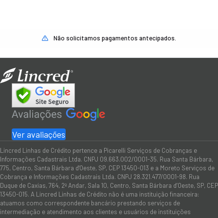
Não solicitamos pagamentos antecipados.
Ver avaliações
Lincred Linhas de Crédito pertence a Picarelli Serviços de Cobranças e
Informações Cadastrais Ltda. CNPJ 09.663.002/0001-35. Rua Santa Bárbara,
775, Centro, Santa Bárbara d'Oeste, SP, CEP 13450-013 e a Moreto Serviços de
Cobrança e Informações Cadastrais Ltda. CNPJ 28.321.477/0001-98. Rua
Duque de Caxias, 764, 2º Andar, Sala 10, Centro, Santa Bárbara d’Oeste, SP, CEP
13450-015. A Lincred Linhas de Crédito não é uma instituição financeira:
atuamos como correspondente bancário prestando serviços de
intermediação e atendimento aos clientes e usuários de instituições