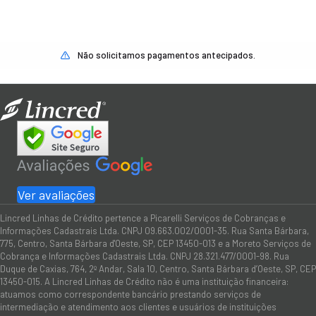
Não solicitamos pagamentos antecipados.
Ver avaliações
Lincred Linhas de Crédito pertence a Picarelli Serviços de Cobranças e
Informações Cadastrais Ltda. CNPJ 09.663.002/0001-35. Rua Santa Bárbara,
775, Centro, Santa Bárbara d'Oeste, SP, CEP 13450-013 e a Moreto Serviços de
Cobrança e Informações Cadastrais Ltda. CNPJ 28.321.477/0001-98. Rua
Duque de Caxias, 764, 2º Andar, Sala 10, Centro, Santa Bárbara d’Oeste, SP, CEP
13450-015. A Lincred Linhas de Crédito não é uma instituição financeira:
atuamos como correspondente bancário prestando serviços de
intermediação e atendimento aos clientes e usuários de instituições