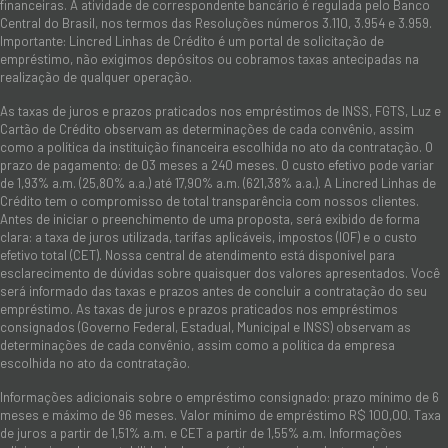
financeiras. A atividade de correspondente bancário é regulada pelo Banco
Central do Brasil, nos termos das Resoluções números 3.110, 3.954 e 3.959.
Importante: Lincred Linhas de Crédito é um portal de solicitação de
empréstimo, não exigimos depósitos ou cobramos taxas antecipadas na
realização de qualquer operação.
As taxas de juros e prazos praticados nos empréstimos de INSS, FGTS, Luz e
Cartão de Crédito observam as determinações de cada convênio, assim
como a política da instituição financeira escolhida no ato da contratação. O
prazo de pagamento: de 03 meses a 240 meses. O custo efetivo pode variar
de 1,93% a.m. (25,80% a.a.) até 17,90% a.m. (621,38% a.a.). A Lincred Linhas de
Crédito tem o compromisso de total transparência com nossos clientes.
Antes de iniciar o preenchimento de uma proposta, será exibido de forma
clara: a taxa de juros utilizada, tarifas aplicáveis, impostos (IOF) e o custo
efetivo total (CET). Nossa central de atendimento está disponível para
esclarecimento de dúvidas sobre quaisquer dos valores apresentados. Você
será informado das taxas e prazos antes de concluir a contratação do seu
empréstimo. As taxas de juros e prazos praticados nos empréstimos
consignados (Governo Federal, Estadual, Municipal e INSS) observam as
determinações de cada convênio, assim como a política da empresa
escolhida no ato da contratação.
Informações adicionais sobre o empréstimo consignado: prazo mínimo de 6
meses e máximo de 96 meses. Valor mínimo de empréstimo R$ 100,00. Taxa
de juros a partir de 1,51% a.m. e CET a partir de 1,55% a.m. Informações