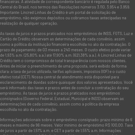
financeiras. A atividade de correspondente bancário é regulada pelo Banco
Central do Brasil, nos termos das Resoluções números 3.110, 3.954 e 3.959.
Importante: Lincred Linhas de Crédito é um portal de solicitação de
empréstimo, não exigimos depósitos ou cobramos taxas antecipadas na
realização de qualquer operação.
As taxas de juros e prazos praticados nos empréstimos de INSS, FGTS, Luz e
Cartão de Crédito observam as determinações de cada convênio, assim
como a política da instituição financeira escolhida no ato da contratação. O
prazo de pagamento: de 03 meses a 240 meses. O custo efetivo pode variar
de 1,93% a.m. (25,80% a.a.) até 17,90% a.m. (621,38% a.a.). A Lincred Linhas de
Crédito tem o compromisso de total transparência com nossos clientes.
Antes de iniciar o preenchimento de uma proposta, será exibido de forma
clara: a taxa de juros utilizada, tarifas aplicáveis, impostos (IOF) e o custo
efetivo total (CET). Nossa central de atendimento está disponível para
esclarecimento de dúvidas sobre quaisquer dos valores apresentados. Você
será informado das taxas e prazos antes de concluir a contratação do seu
empréstimo. As taxas de juros e prazos praticados nos empréstimos
consignados (Governo Federal, Estadual, Municipal e INSS) observam as
determinações de cada convênio, assim como a política da empresa
escolhida no ato da contratação.
Informações adicionais sobre o empréstimo consignado: prazo mínimo de 6
meses e máximo de 96 meses. Valor mínimo de empréstimo R$ 100,00. Taxa
de juros a partir de 1,51% a.m. e CET a partir de 1,55% a.m. Informações