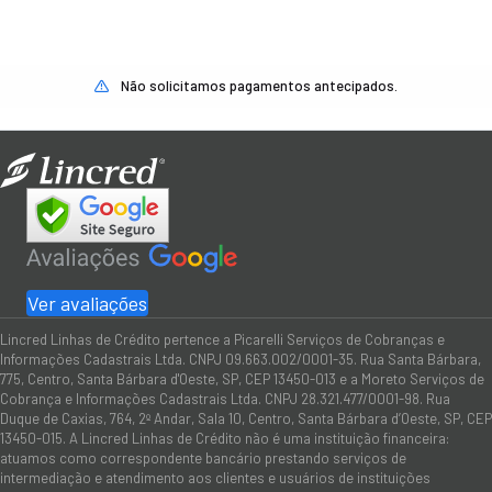
Não solicitamos pagamentos antecipados.
Ver avaliações
Lincred Linhas de Crédito pertence a Picarelli Serviços de Cobranças e
Informações Cadastrais Ltda. CNPJ 09.663.002/0001-35. Rua Santa Bárbara,
775, Centro, Santa Bárbara d'Oeste, SP, CEP 13450-013 e a Moreto Serviços de
Cobrança e Informações Cadastrais Ltda. CNPJ 28.321.477/0001-98. Rua
Duque de Caxias, 764, 2º Andar, Sala 10, Centro, Santa Bárbara d’Oeste, SP, CEP
13450-015. A Lincred Linhas de Crédito não é uma instituição financeira:
atuamos como correspondente bancário prestando serviços de
intermediação e atendimento aos clientes e usuários de instituições