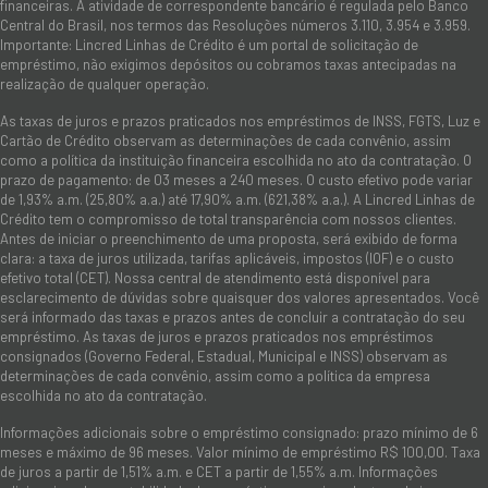
financeiras. A atividade de correspondente bancário é regulada pelo Banco
Central do Brasil, nos termos das Resoluções números 3.110, 3.954 e 3.959.
Importante: Lincred Linhas de Crédito é um portal de solicitação de
empréstimo, não exigimos depósitos ou cobramos taxas antecipadas na
realização de qualquer operação.
As taxas de juros e prazos praticados nos empréstimos de INSS, FGTS, Luz e
Cartão de Crédito observam as determinações de cada convênio, assim
como a política da instituição financeira escolhida no ato da contratação. O
prazo de pagamento: de 03 meses a 240 meses. O custo efetivo pode variar
de 1,93% a.m. (25,80% a.a.) até 17,90% a.m. (621,38% a.a.). A Lincred Linhas de
Crédito tem o compromisso de total transparência com nossos clientes.
Antes de iniciar o preenchimento de uma proposta, será exibido de forma
clara: a taxa de juros utilizada, tarifas aplicáveis, impostos (IOF) e o custo
efetivo total (CET). Nossa central de atendimento está disponível para
esclarecimento de dúvidas sobre quaisquer dos valores apresentados. Você
será informado das taxas e prazos antes de concluir a contratação do seu
empréstimo. As taxas de juros e prazos praticados nos empréstimos
consignados (Governo Federal, Estadual, Municipal e INSS) observam as
determinações de cada convênio, assim como a política da empresa
escolhida no ato da contratação.
Informações adicionais sobre o empréstimo consignado: prazo mínimo de 6
meses e máximo de 96 meses. Valor mínimo de empréstimo R$ 100,00. Taxa
de juros a partir de 1,51% a.m. e CET a partir de 1,55% a.m. Informações