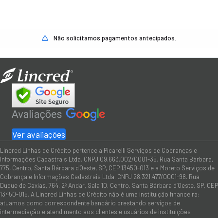
Não solicitamos pagamentos antecipados.
Ver avaliações
Lincred Linhas de Crédito pertence a Picarelli Serviços de Cobranças e
Informações Cadastrais Ltda. CNPJ 09.663.002/0001-35. Rua Santa Bárbara,
775, Centro, Santa Bárbara d'Oeste, SP, CEP 13450-013 e a Moreto Serviços de
Cobrança e Informações Cadastrais Ltda. CNPJ 28.321.477/0001-98. Rua
Duque de Caxias, 764, 2º Andar, Sala 10, Centro, Santa Bárbara d’Oeste, SP, CEP
13450-015. A Lincred Linhas de Crédito não é uma instituição financeira:
atuamos como correspondente bancário prestando serviços de
intermediação e atendimento aos clientes e usuários de instituições