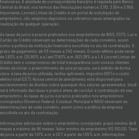
financeiras. A atividade de correspondente bancário é regulada pelo Banco
Central do Brasil, nos termos das Resoluções números 3.110, 3.954 e 3.959.
Importante: Lincred Linhas de Crédito é um portal de solicitação de
empréstimo, não exigimos depósitos ou cobramos taxas antecipadas na
realização de qualquer operação.
As taxas de juros e prazos praticados nos empréstimos de INSS, FGTS, Luz e
Cartão de Crédito observam as determinações de cada convênio, assim
como a política da instituição financeira escolhida no ato da contratação. O
prazo de pagamento: de 03 meses a 240 meses. O custo efetivo pode variar
de 1,93% a.m. (25,80% a.a.) até 17,90% a.m. (621,38% a.a.). A Lincred Linhas de
Crédito tem o compromisso de total transparência com nossos clientes.
Antes de iniciar o preenchimento de uma proposta, será exibido de forma
clara: a taxa de juros utilizada, tarifas aplicáveis, impostos (IOF) e o custo
efetivo total (CET). Nossa central de atendimento está disponível para
esclarecimento de dúvidas sobre quaisquer dos valores apresentados. Você
será informado das taxas e prazos antes de concluir a contratação do seu
empréstimo. As taxas de juros e prazos praticados nos empréstimos
consignados (Governo Federal, Estadual, Municipal e INSS) observam as
determinações de cada convênio, assim como a política da empresa
escolhida no ato da contratação.
Informações adicionais sobre o empréstimo consignado: prazo mínimo de 6
meses e máximo de 96 meses. Valor mínimo de empréstimo R$ 100,00. Taxa
de juros a partir de 1,51% a.m. e CET a partir de 1,55% a.m. Informações