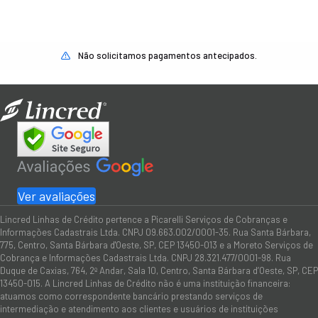
Não solicitamos pagamentos antecipados.
Ver avaliações
Lincred Linhas de Crédito pertence a Picarelli Serviços de Cobranças e
Informações Cadastrais Ltda. CNPJ 09.663.002/0001-35. Rua Santa Bárbara,
775, Centro, Santa Bárbara d'Oeste, SP, CEP 13450-013 e a Moreto Serviços de
Cobrança e Informações Cadastrais Ltda. CNPJ 28.321.477/0001-98. Rua
Duque de Caxias, 764, 2º Andar, Sala 10, Centro, Santa Bárbara d’Oeste, SP, CEP
13450-015. A Lincred Linhas de Crédito não é uma instituição financeira:
atuamos como correspondente bancário prestando serviços de
intermediação e atendimento aos clientes e usuários de instituições