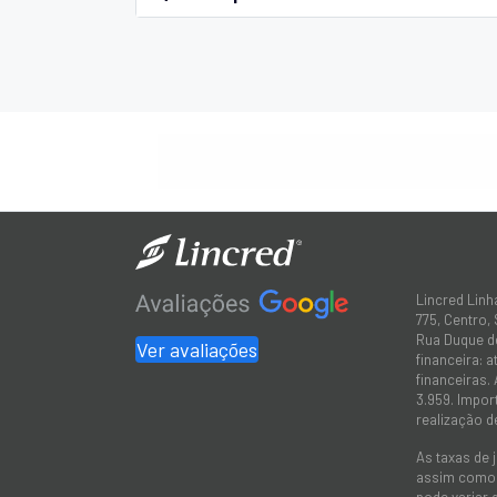
Lincred Linh
775, Centro,
Rua Duque de
Ver avaliações
financeira: 
financeiras.
3.959. Impor
realização d
As taxas de 
assim como a
pode variar 