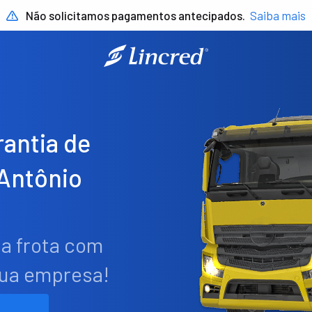
Não solicitamos pagamentos antecipados.
Saiba mais
antia de
Antônio
ua frota com
sua empresa!