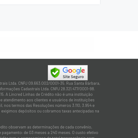
trais Ltda. CNPJ 09.663.002/0001-35. Rua Santa Bárbara,
Informações Cadastrais Ltda. CNPJ 28.321.477/0001-98.
15. A Lincred Linhas de Crédito não é uma instituição
 atendimento aos clientes e usuários de instituições
sil, nos termos das Resoluções números 3.110, 3.954 e
não exigimos depósitos ou cobramos taxas antecipadas na
rédito observam as determinações de cada convênio,
 de pagamento: de 03 meses a 240 meses. O custo efetivo
e Crédito tem o compromisso de total transparência com