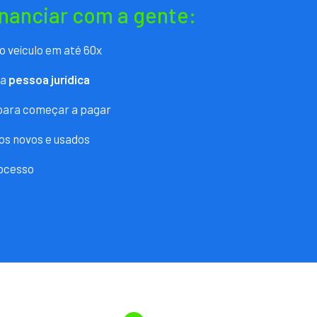
inanciar com a gente:
o veículo em até 60x
ra
pessoa jurídica
 para começar a pagar
os novos e usados
ocesso