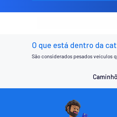
O que está dentro da ca
São considerados pesados veículos q
Caminhõ