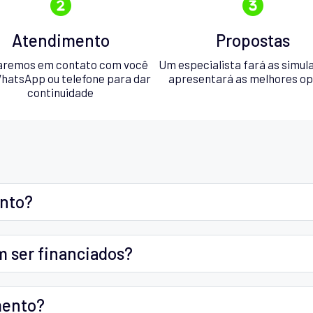
Atendimento
Propostas
aremos em contato com você
Um especialista fará as simul
hatsApp ou telefone para dar
apresentará as melhores o
continuidade
ento?
m ser financiados?
mento?