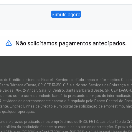
Simule agora
Não solicitamos pagamentos antecipados.
as de Crédito pertence a Picarelli Serviços de Cobranças e Informações Cadas
 Santa Bárbara d'Oeste, SP, CEP 13450-013 e a Moreto Serviços de Cobrança e 
 Caxias, 764, 2º Andar, Sala 10, Centro, Santa Bárbara d’Oeste, SP, CEP 13450-0
atuamos como correspondente bancário prestando serviços de intermediação e
 A atividade de correspondente bancário é regulada pelo Banco Central do Bra
tante: Lincred Linhas de Crédito é um portal de solicitação de empréstimo, 
e qualquer operação.
juros e prazos praticados nos empréstimos de INSS, FGTS, Luz e Cartão de C
 política da instituição financeira escolhida no ato da contratação. O prazo
de 1,93% a.m. (25,80% a.a.) até 17,90% a.m. (621,38% a.a.). A Lincred Linhas d