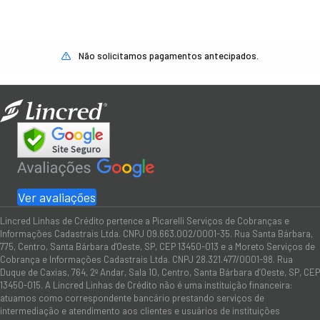
Não solicitamos pagamentos antecipados.
Ver avaliações
Lincred Linhas de Crédito pertence a Picarelli Serviços de Cobranças e
Informações Cadastrais Ltda. CNPJ 09.663.002/0001-35. Rua Santa Bárbara,
775, Centro, Santa Bárbara d'Oeste, SP, CEP 13450-013 e a Moreto Serviços de
Cobrança e Informações Cadastrais Ltda. CNPJ 28.321.477/0001-98. Rua
Duque de Caxias, 764, 2º Andar, Sala 10, Centro, Santa Bárbara d’Oeste, SP, CEP
13450-015. A Lincred Linhas de Crédito não é uma instituição financeira:
atuamos como correspondente bancário prestando serviços de
intermediação e atendimento aos clientes e usuários de instituições