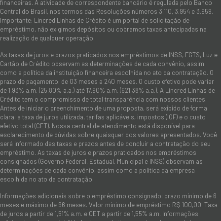
financeiras. A atividade de correspondente bancário é regulada pelo Banco
Central do Brasil, nos termos das Resoluções números 3.110, 3.954 e 3.959.
Importante: Lincred Linhas de Crédito é um portal de solicitação de
empréstimo, não exigimos depósitos ou cobramos taxas antecipadas na
realização de qualquer operação.
As taxas de juros e prazos praticados nos empréstimos de INSS, FGTS, Luz e
Cartão de Crédito observam as determinações de cada convênio, assim
como a política da instituição financeira escolhida no ato da contratação. O
prazo de pagamento: de 03 meses a 240 meses. O custo efetivo pode variar
de 1,93% a.m. (25,80% a.a.) até 17,90% a.m. (621,38% a.a.). A Lincred Linhas de
Crédito tem o compromisso de total transparência com nossos clientes.
Antes de iniciar o preenchimento de uma proposta, será exibido de forma
clara: a taxa de juros utilizada, tarifas aplicáveis, impostos (IOF) e o custo
efetivo total (CET). Nossa central de atendimento está disponível para
esclarecimento de dúvidas sobre quaisquer dos valores apresentados. Você
será informado das taxas e prazos antes de concluir a contratação do seu
empréstimo. As taxas de juros e prazos praticados nos empréstimos
consignados (Governo Federal, Estadual, Municipal e INSS) observam as
determinações de cada convênio, assim como a política da empresa
escolhida no ato da contratação.
Informações adicionais sobre o empréstimo consignado: prazo mínimo de 6
meses e máximo de 96 meses. Valor mínimo de empréstimo R$ 100,00. Taxa
de juros a partir de 1,51% a.m. e CET a partir de 1,55% a.m. Informações