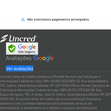
Não solicitamos pagamentos antecipados.
Ver avaliações
Lincred Linhas de Crédito pertence a Picarelli Serviços de Cobranças e
Informações Cadastrais Ltda. CNPJ 09.663.002/0001-35. Rua Santa Bárbara,
775, Centro, Santa Bárbara d'Oeste, SP, CEP 13450-013 e a Moreto Serviços de
Cobrança e Informações Cadastrais Ltda. CNPJ 28.321.477/0001-98. Rua
Duque de Caxias, 764, 2º Andar, Sala 10, Centro, Santa Bárbara d’Oeste, SP, CEP
13450-015. A Lincred Linhas de Crédito não é uma instituição financeira:
atuamos como correspondente bancário prestando serviços de
intermediação e atendimento aos clientes e usuários de instituições