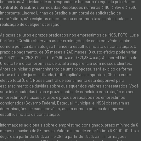
financeiras. A atividade de correspondente bancário é regulada pelo Banco
Central do Brasil, nos termos das Resoluções números 3.110, 3.954 e 3.959.
Importante: Lincred Linhas de Crédito é um portal de solicitação de
empréstimo, não exigimos depósitos ou cobramos taxas antecipadas na
realização de qualquer operação.
As taxas de juros e prazos praticados nos empréstimos de INSS, FGTS, Luz e
Cartão de Crédito observam as determinações de cada convênio, assim
como a política da instituição financeira escolhida no ato da contratação. O
prazo de pagamento: de 03 meses a 240 meses. O custo efetivo pode variar
de 1,93% a.m. (25,80% a.a.) até 17,90% a.m. (621,38% a.a.). A Lincred Linhas de
Crédito tem o compromisso de total transparência com nossos clientes.
Antes de iniciar o preenchimento de uma proposta, será exibido de forma
clara: a taxa de juros utilizada, tarifas aplicáveis, impostos (IOF) e o custo
efetivo total (CET). Nossa central de atendimento está disponível para
esclarecimento de dúvidas sobre quaisquer dos valores apresentados. Você
será informado das taxas e prazos antes de concluir a contratação do seu
empréstimo. As taxas de juros e prazos praticados nos empréstimos
consignados (Governo Federal, Estadual, Municipal e INSS) observam as
determinações de cada convênio, assim como a política da empresa
escolhida no ato da contratação.
Informações adicionais sobre o empréstimo consignado: prazo mínimo de 6
meses e máximo de 96 meses. Valor mínimo de empréstimo R$ 100,00. Taxa
de juros a partir de 1,51% a.m. e CET a partir de 1,55% a.m. Informações