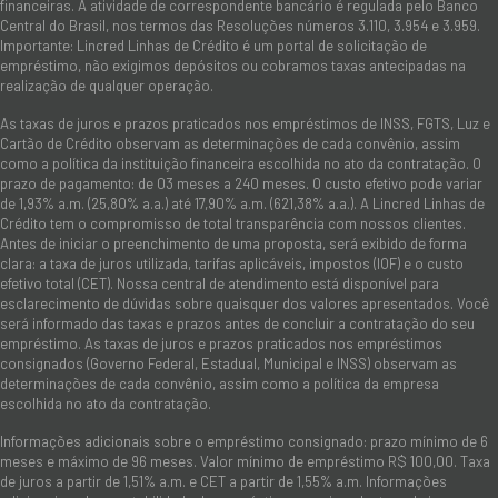
financeiras. A atividade de correspondente bancário é regulada pelo Banco
Central do Brasil, nos termos das Resoluções números 3.110, 3.954 e 3.959.
Importante: Lincred Linhas de Crédito é um portal de solicitação de
empréstimo, não exigimos depósitos ou cobramos taxas antecipadas na
realização de qualquer operação.
As taxas de juros e prazos praticados nos empréstimos de INSS, FGTS, Luz e
Cartão de Crédito observam as determinações de cada convênio, assim
como a política da instituição financeira escolhida no ato da contratação. O
prazo de pagamento: de 03 meses a 240 meses. O custo efetivo pode variar
de 1,93% a.m. (25,80% a.a.) até 17,90% a.m. (621,38% a.a.). A Lincred Linhas de
Crédito tem o compromisso de total transparência com nossos clientes.
Antes de iniciar o preenchimento de uma proposta, será exibido de forma
clara: a taxa de juros utilizada, tarifas aplicáveis, impostos (IOF) e o custo
efetivo total (CET). Nossa central de atendimento está disponível para
esclarecimento de dúvidas sobre quaisquer dos valores apresentados. Você
será informado das taxas e prazos antes de concluir a contratação do seu
empréstimo. As taxas de juros e prazos praticados nos empréstimos
consignados (Governo Federal, Estadual, Municipal e INSS) observam as
determinações de cada convênio, assim como a política da empresa
escolhida no ato da contratação.
Informações adicionais sobre o empréstimo consignado: prazo mínimo de 6
meses e máximo de 96 meses. Valor mínimo de empréstimo R$ 100,00. Taxa
de juros a partir de 1,51% a.m. e CET a partir de 1,55% a.m. Informações