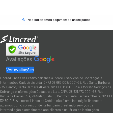
Não solicitamos pagamentos antecipados.
Ver avaliações
Lincred Linhas de Crédito pertence a Picarelli Serviços de Cobranças e
Informações Cadastrais Ltda. CNPJ 09.663.002/0001-35. Rua Santa Bárbara,
775, Centro, Santa Bárbara d'Oeste, SP, CEP 13450-013 e a Moreto Serviços de
Cobrança e Informações Cadastrais Ltda. CNPJ 28.321.477/0001-98. Rua
Duque de Caxias, 764, 2º Andar, Sala 10, Centro, Santa Bárbara d’Oeste, SP, CEP
13450-015. A Lincred Linhas de Crédito não é uma instituição financeira:
atuamos como correspondente bancário prestando serviços de
intermediação e atendimento aos clientes e usuários de instituições