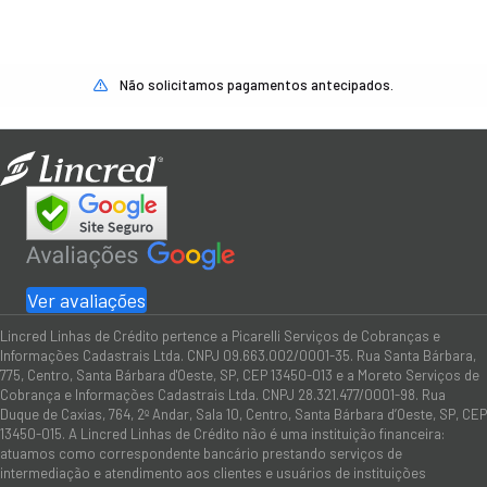
Não solicitamos pagamentos antecipados.
Ver avaliações
Lincred Linhas de Crédito pertence a Picarelli Serviços de Cobranças e
Informações Cadastrais Ltda. CNPJ 09.663.002/0001-35. Rua Santa Bárbara,
775, Centro, Santa Bárbara d'Oeste, SP, CEP 13450-013 e a Moreto Serviços de
Cobrança e Informações Cadastrais Ltda. CNPJ 28.321.477/0001-98. Rua
Duque de Caxias, 764, 2º Andar, Sala 10, Centro, Santa Bárbara d’Oeste, SP, CEP
13450-015. A Lincred Linhas de Crédito não é uma instituição financeira:
atuamos como correspondente bancário prestando serviços de
intermediação e atendimento aos clientes e usuários de instituições