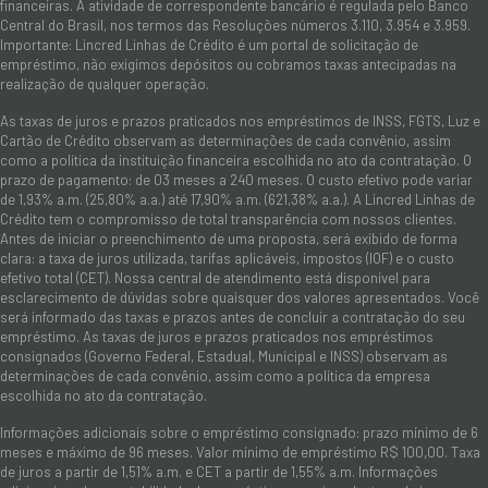
financeiras. A atividade de correspondente bancário é regulada pelo Banco
Central do Brasil, nos termos das Resoluções números 3.110, 3.954 e 3.959.
Importante: Lincred Linhas de Crédito é um portal de solicitação de
empréstimo, não exigimos depósitos ou cobramos taxas antecipadas na
realização de qualquer operação.
As taxas de juros e prazos praticados nos empréstimos de INSS, FGTS, Luz e
Cartão de Crédito observam as determinações de cada convênio, assim
como a política da instituição financeira escolhida no ato da contratação. O
prazo de pagamento: de 03 meses a 240 meses. O custo efetivo pode variar
de 1,93% a.m. (25,80% a.a.) até 17,90% a.m. (621,38% a.a.). A Lincred Linhas de
Crédito tem o compromisso de total transparência com nossos clientes.
Antes de iniciar o preenchimento de uma proposta, será exibido de forma
clara: a taxa de juros utilizada, tarifas aplicáveis, impostos (IOF) e o custo
efetivo total (CET). Nossa central de atendimento está disponível para
esclarecimento de dúvidas sobre quaisquer dos valores apresentados. Você
será informado das taxas e prazos antes de concluir a contratação do seu
empréstimo. As taxas de juros e prazos praticados nos empréstimos
consignados (Governo Federal, Estadual, Municipal e INSS) observam as
determinações de cada convênio, assim como a política da empresa
escolhida no ato da contratação.
Informações adicionais sobre o empréstimo consignado: prazo mínimo de 6
meses e máximo de 96 meses. Valor mínimo de empréstimo R$ 100,00. Taxa
de juros a partir de 1,51% a.m. e CET a partir de 1,55% a.m. Informações