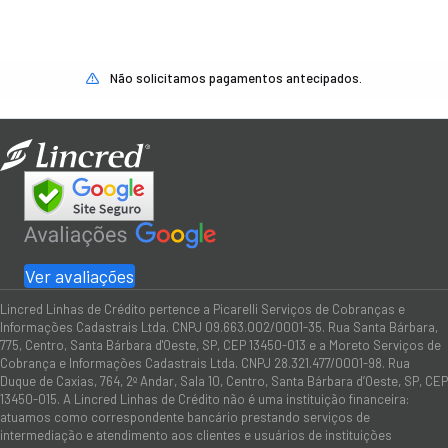
Não solicitamos pagamentos antecipados.
Ver avaliações
Lincred Linhas de Crédito pertence a Picarelli Serviços de Cobranças e
Informações Cadastrais Ltda. CNPJ 09.663.002/0001-35. Rua Santa Bárbara,
775, Centro, Santa Bárbara d'Oeste, SP, CEP 13450-013 e a Moreto Serviços de
Cobrança e Informações Cadastrais Ltda. CNPJ 28.321.477/0001-98. Rua
Duque de Caxias, 764, 2º Andar, Sala 10, Centro, Santa Bárbara d’Oeste, SP, CEP
13450-015. A Lincred Linhas de Crédito não é uma instituição financeira:
atuamos como correspondente bancário prestando serviços de
intermediação e atendimento aos clientes e usuários de instituições