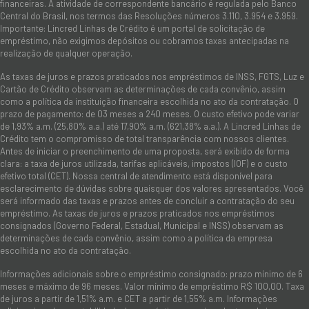
financeiras. A atividade de correspondente bancário é regulada pelo Banco
Central do Brasil, nos termos das Resoluções números 3.110, 3.954 e 3.959.
Importante: Lincred Linhas de Crédito é um portal de solicitação de
empréstimo, não exigimos depósitos ou cobramos taxas antecipadas na
realização de qualquer operação.
As taxas de juros e prazos praticados nos empréstimos de INSS, FGTS, Luz e
Cartão de Crédito observam as determinações de cada convênio, assim
como a política da instituição financeira escolhida no ato da contratação. O
prazo de pagamento: de 03 meses a 240 meses. O custo efetivo pode variar
de 1,93% a.m. (25,80% a.a.) até 17,90% a.m. (621,38% a.a.). A Lincred Linhas de
Crédito tem o compromisso de total transparência com nossos clientes.
Antes de iniciar o preenchimento de uma proposta, será exibido de forma
clara: a taxa de juros utilizada, tarifas aplicáveis, impostos (IOF) e o custo
efetivo total (CET). Nossa central de atendimento está disponível para
esclarecimento de dúvidas sobre quaisquer dos valores apresentados. Você
será informado das taxas e prazos antes de concluir a contratação do seu
empréstimo. As taxas de juros e prazos praticados nos empréstimos
consignados (Governo Federal, Estadual, Municipal e INSS) observam as
determinações de cada convênio, assim como a política da empresa
escolhida no ato da contratação.
Informações adicionais sobre o empréstimo consignado: prazo mínimo de 6
meses e máximo de 96 meses. Valor mínimo de empréstimo R$ 100,00. Taxa
de juros a partir de 1,51% a.m. e CET a partir de 1,55% a.m. Informações