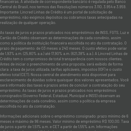
financeiras. A atividade de correspondente bancário é regulada pelo Banco
Central do Brasil, nos termos das Resoluções números 3.110, 3.954 e 3.959.
Importante: Lincred Linhas de Crédito é um portal de solicitação de
empréstimo, não exigimos depósitos ou cobramos taxas antecipadas na
realização de qualquer operação.
As taxas de juros e prazos praticados nos empréstimos de INSS, FGTS, Luz e
Cartão de Crédito observam as determinações de cada convênio, assim
como a política da instituição financeira escolhida no ato da contratação. O
prazo de pagamento: de 03 meses a 240 meses. O custo efetivo pode variar
de 1,93% a.m. (25,80% a.a.) até 17,90% a.m. (621,38% a.a.). A Lincred Linhas de
Crédito tem o compromisso de total transparência com nossos clientes.
Antes de iniciar o preenchimento de uma proposta, será exibido de forma
clara: a taxa de juros utilizada, tarifas aplicáveis, impostos (IOF) e o custo
efetivo total (CET). Nossa central de atendimento está disponível para
esclarecimento de dúvidas sobre quaisquer dos valores apresentados. Você
será informado das taxas e prazos antes de concluir a contratação do seu
empréstimo. As taxas de juros e prazos praticados nos empréstimos
consignados (Governo Federal, Estadual, Municipal e INSS) observam as
determinações de cada convênio, assim como a política da empresa
escolhida no ato da contratação.
Informações adicionais sobre o empréstimo consignado: prazo mínimo de 6
meses e máximo de 96 meses. Valor mínimo de empréstimo R$ 100,00. Taxa
de juros a partir de 1,51% a.m. e CET a partir de 1,55% a.m. Informações