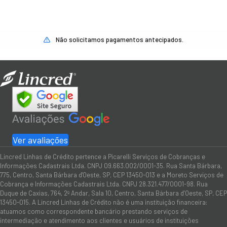
Não solicitamos pagamentos antecipados.
Ver avaliações
Lincred Linhas de Crédito pertence a Picarelli Serviços de Cobranças e
Informações Cadastrais Ltda. CNPJ 09.663.002/0001-35. Rua Santa Bárbara,
775, Centro, Santa Bárbara d'Oeste, SP, CEP 13450-013 e a Moreto Serviços de
Cobrança e Informações Cadastrais Ltda. CNPJ 28.321.477/0001-98. Rua
Duque de Caxias, 764, 2º Andar, Sala 10, Centro, Santa Bárbara d’Oeste, SP, CEP
13450-015. A Lincred Linhas de Crédito não é uma instituição financeira:
atuamos como correspondente bancário prestando serviços de
intermediação e atendimento aos clientes e usuários de instituições