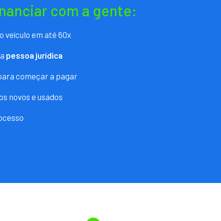
inanciar com a gente:
o veículo em até 60x
ra
pessoa jurídica
 para começar a pagar
os novos e usados
ocesso