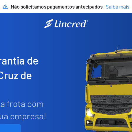
Não solicitamos pagamentos antecipados.
Saiba mais
antia de
Cruz de
ua frota com
sua empresa!