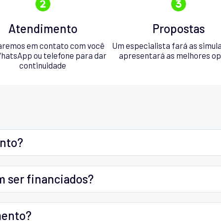
Atendimento
Propostas
aremos em contato com você
Um especialista fará as simul
hatsApp ou telefone para dar
apresentará as melhores o
continuidade
ento?
m ser financiados?
mento?