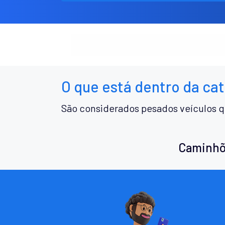
O que está dentro da ca
São considerados pesados veículos q
Caminhõ