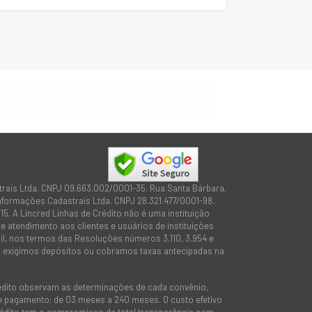
trais Ltda. CNPJ 09.663.002/0001-35. Rua Santa Bárbara,
Informações Cadastrais Ltda. CNPJ 28.321.477/0001-98.
15. A Lincred Linhas de Crédito não é uma instituição
 atendimento aos clientes e usuários de instituições
sil, nos termos das Resoluções números 3.110, 3.954 e
não exigimos depósitos ou cobramos taxas antecipadas na
rédito observam as determinações de cada convênio,
 de pagamento: de 03 meses a 240 meses. O custo efetivo
e Crédito tem o compromisso de total transparência com