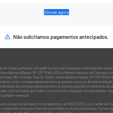
Simule agora
Não solicitamos pagamentos antecipados.
as de Crédito pertence a Picarelli Serviços de Cobranças e Informações Cadas
 Santa Bárbara d'Oeste, SP, CEP 13450-013 e a Moreto Serviços de Cobrança e 
 Caxias, 764, 2º Andar, Sala 10, Centro, Santa Bárbara d’Oeste, SP, CEP 13450-0
atuamos como correspondente bancário prestando serviços de intermediação e
 A atividade de correspondente bancário é regulada pelo Banco Central do Bra
tante: Lincred Linhas de Crédito é um portal de solicitação de empréstimo, 
e qualquer operação.
juros e prazos praticados nos empréstimos de INSS, FGTS, Luz e Cartão de C
 política da instituição financeira escolhida no ato da contratação. O prazo
de 1,93% a.m. (25,80% a.a.) até 17,90% a.m. (621,38% a.a.). A Lincred Linhas d