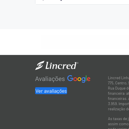
Lincred Linh
775, Centro,
Rua Duque de
Ver avaliações
financeira: 
financeiras.
3.959. Impor
realização d
As taxas de 
assim como a
pode variar 