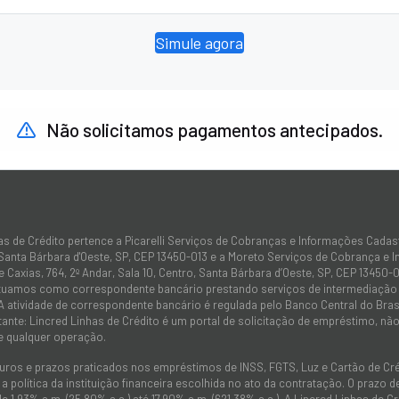
Simule agora
Não solicitamos pagamentos antecipados.
as de Crédito pertence a Picarelli Serviços de Cobranças e Informações Cadas
 Santa Bárbara d'Oeste, SP, CEP 13450-013 e a Moreto Serviços de Cobrança e 
 Caxias, 764, 2º Andar, Sala 10, Centro, Santa Bárbara d’Oeste, SP, CEP 13450-0
atuamos como correspondente bancário prestando serviços de intermediação e
 A atividade de correspondente bancário é regulada pelo Banco Central do Bra
tante: Lincred Linhas de Crédito é um portal de solicitação de empréstimo, 
e qualquer operação.
juros e prazos praticados nos empréstimos de INSS, FGTS, Luz e Cartão de C
 política da instituição financeira escolhida no ato da contratação. O prazo
de 1,93% a.m. (25,80% a.a.) até 17,90% a.m. (621,38% a.a.). A Lincred Linhas d