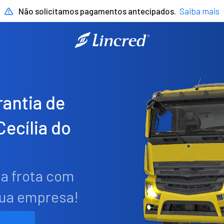
Não solicitamos pagamentos antecipados.
Saiba mais
antia de
ecília do
ua frota com
sua empresa!