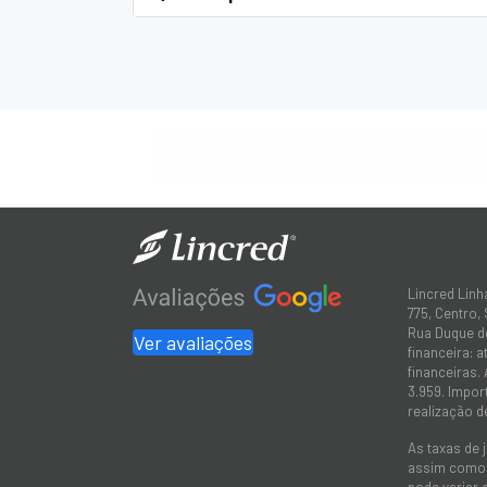
Lincred Linh
775, Centro,
Rua Duque de
Ver avaliações
financeira: 
financeiras.
3.959. Impor
realização d
As taxas de 
assim como a
pode variar 