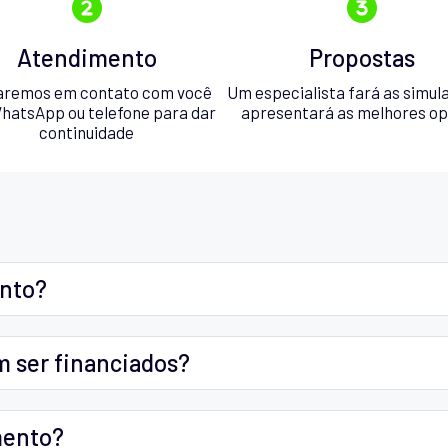
Atendimento
Propostas
aremos em contato com você
Um especialista fará as simul
hatsApp ou telefone para dar
apresentará as melhores o
continuidade
ento?
m ser financiados?
mento?