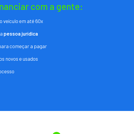
inanciar com a gente:
o veículo em até 60x
ra
pessoa jurídica
 para começar a pagar
os novos e usados
ocesso