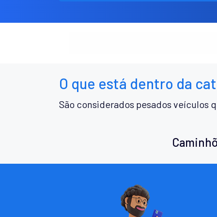
O que está dentro da ca
São considerados pesados veículos q
Caminhõ