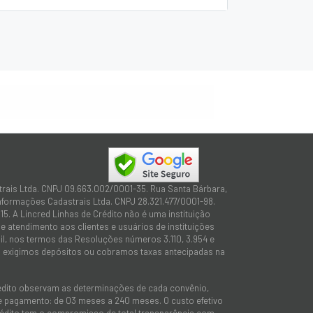
trais Ltda. CNPJ 09.663.002/0001-35. Rua Santa Bárbara,
Informações Cadastrais Ltda. CNPJ 28.321.477/0001-98.
15. A Lincred Linhas de Crédito não é uma instituição
 atendimento aos clientes e usuários de instituições
sil, nos termos das Resoluções números 3.110, 3.954 e
não exigimos depósitos ou cobramos taxas antecipadas na
rédito observam as determinações de cada convênio,
 de pagamento: de 03 meses a 240 meses. O custo efetivo
e Crédito tem o compromisso de total transparência com