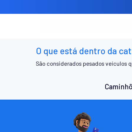
O que está dentro da ca
São considerados pesados veículos q
Caminhõ