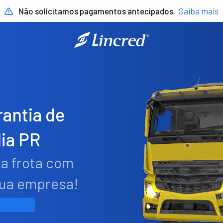
Não solicitamos pagamentos antecipados.
Saiba mais
antia de
ia PR
ua frota com
sua empresa!