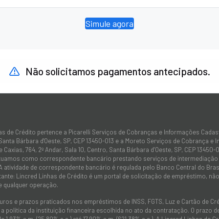
Simule agora
Não solicitamos pagamentos antecipados.
as de Crédito pertence a Picarelli Serviços de Cobranças e Informações Cadas
 Santa Bárbara d'Oeste, SP, CEP 13450-013 e a Moreto Serviços de Cobrança e 
 Caxias, 764, 2º Andar, Sala 10, Centro, Santa Bárbara d’Oeste, SP, CEP 13450-0
atuamos como correspondente bancário prestando serviços de intermediação e
 A atividade de correspondente bancário é regulada pelo Banco Central do Bra
tante: Lincred Linhas de Crédito é um portal de solicitação de empréstimo, 
e qualquer operação.
juros e prazos praticados nos empréstimos de INSS, FGTS, Luz e Cartão de C
 política da instituição financeira escolhida no ato da contratação. O prazo
de 1,93% a.m. (25,80% a.a.) até 17,90% a.m. (621,38% a.a.). A Lincred Linhas d