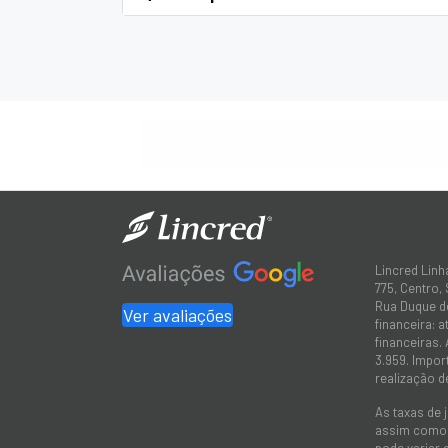
Lincred Linh
775, Centro,
Rua Duque de
Ver avaliações
financeira: 
financeiras.
3.959. Impor
realização d
As taxas de 
assim como a
pode variar 