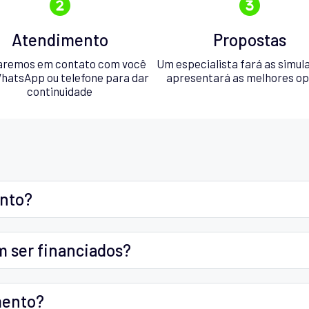
Atendimento
Propostas
aremos em contato com você
Um especialista fará as simul
hatsApp ou telefone para dar
apresentará as melhores o
continuidade
ento?
m ser financiados?
mento?