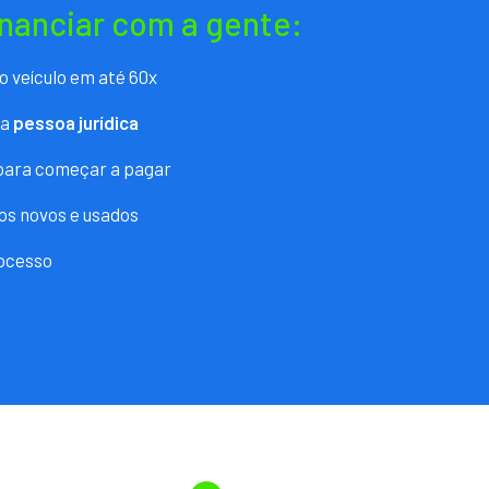
inanciar com a gente:
o veículo em até 60x
ra
pessoa jurídica
 para começar a pagar
os novos e usados
ocesso