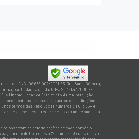
trais Ltda. CNPJ 09.663.002/0001-35. Rua Santa Bárbara,
Informações Cadastrais Ltda. CNPJ 28.321.477/0001-98.
15. A Lincred Linhas de Crédito não é uma instituição
 atendimento aos clientes e usuários de instituições
sil, nos termos das Resoluções números 3.110, 3.954 e
não exigimos depósitos ou cobramos taxas antecipadas na
rédito observam as determinações de cada convênio,
 de pagamento: de 03 meses a 240 meses. O custo efetivo
e Crédito tem o compromisso de total transparência com