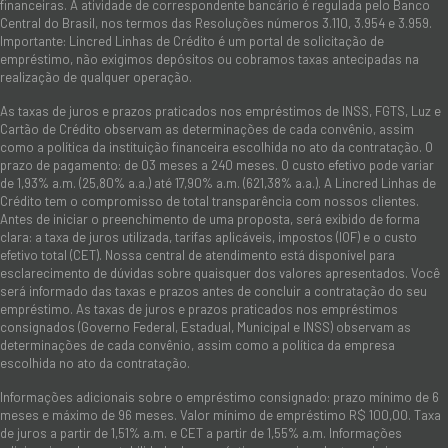
financeiras. A atividade de correspondente bancário é regulada pelo Banco
Central do Brasil, nos termos das Resoluções números 3.110, 3.954 e 3.959.
Importante: Lincred Linhas de Crédito é um portal de solicitação de
empréstimo, não exigimos depósitos ou cobramos taxas antecipadas na
realização de qualquer operação.
As taxas de juros e prazos praticados nos empréstimos de INSS, FGTS, Luz e
Cartão de Crédito observam as determinações de cada convênio, assim
como a política da instituição financeira escolhida no ato da contratação. O
prazo de pagamento: de 03 meses a 240 meses. O custo efetivo pode variar
de 1,93% a.m. (25,80% a.a.) até 17,90% a.m. (621,38% a.a.). A Lincred Linhas de
Crédito tem o compromisso de total transparência com nossos clientes.
Antes de iniciar o preenchimento de uma proposta, será exibido de forma
clara: a taxa de juros utilizada, tarifas aplicáveis, impostos (IOF) e o custo
efetivo total (CET). Nossa central de atendimento está disponível para
esclarecimento de dúvidas sobre quaisquer dos valores apresentados. Você
será informado das taxas e prazos antes de concluir a contratação do seu
empréstimo. As taxas de juros e prazos praticados nos empréstimos
consignados (Governo Federal, Estadual, Municipal e INSS) observam as
determinações de cada convênio, assim como a política da empresa
escolhida no ato da contratação.
Informações adicionais sobre o empréstimo consignado: prazo mínimo de 6
meses e máximo de 96 meses. Valor mínimo de empréstimo R$ 100,00. Taxa
de juros a partir de 1,51% a.m. e CET a partir de 1,55% a.m. Informações