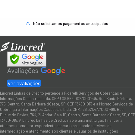
Não solicitamos pagamentos antecipados.
Ver avaliações
Lincred Linhas de Crédito pertence a Picarelli Serviços de Cobranças e
Informações Cadastrais Ltda. CNPJ 09.663.002/0001-35. Rua Santa Bárbara,
775, Centro, Santa Bárbara d'Oeste, SP, CEP 13450-013 e a Moreto Serviços de
Cobrança e Informações Cadastrais Ltda. CNPJ 28.321.477/0001-98. Rua
Duque de Caxias, 764, 2º Andar, Sala 10, Centro, Santa Bárbara d’Oeste, SP, CEP
13450-015. A Lincred Linhas de Crédito não é uma instituição financeira:
atuamos como correspondente bancário prestando serviços de
intermediação e atendimento aos clientes e usuários de instituições